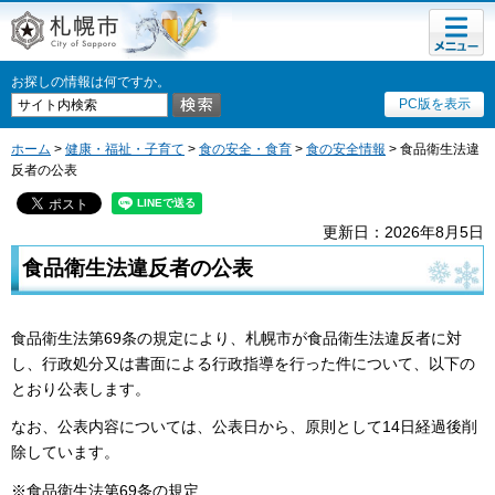
メニュ
札幌市
ー
お探しの情報は何ですか。
PC版を表示
ホーム
>
健康・福祉・子育て
>
食の安全・食育
>
食の安全情報
> 食品衛生法違
反者の公表
更新日：2026年8月5日
食品衛生法違反者の公表
食品衛生法第69条の規定により、札幌市が食品衛生法違反者に対
し、行政処分又は書面による行政指導を行った件について、以下の
とおり公表します。
なお、公表内容については、公表日から、原則として14日経過後削
除しています。
※食品衛生法第69条の規定