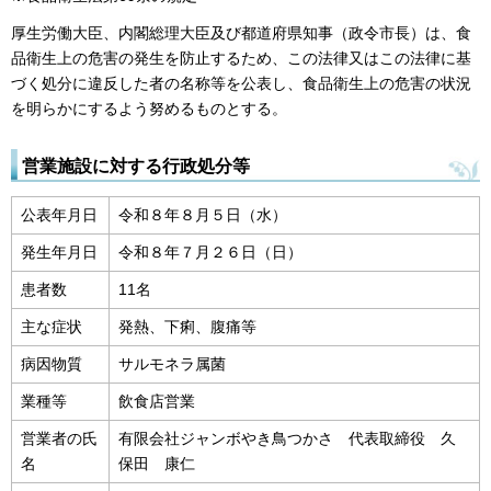
厚生労働大臣、内閣総理大臣及び都道府県知事（政令市長）は、食
品衛生上の危害の発生を防止するため、この法律又はこの法律に基
づく処分に違反した者の名称等を公表し、食品衛生上の危害の状況
を明らかにするよう努めるものとする。
営業施設に対する行政処分等
公表年月日
令和８年８月５日（水）
発生年月日
令和８年７月２６日（日）
患者数
11名
主な症状
発熱、下痢、腹痛等
病因物質
サルモネラ属菌
業種等
飲食店営業
営業者の氏
有限会社ジャンボやき鳥つかさ 代表取締役 久
名
保田 康仁