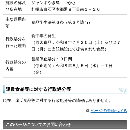
施設名称及
ジャンボやき鳥 つかさ
び所在地
札幌市白石区本郷通８丁目南１－２６
主な適用条
食品衛生法第６条（第３号該当）
項
食中毒の発生
行政処分を
（原因食品：令和８年７月２５日（土）及び２７
行った理由
日（月）に当該施設にて提供された食品）
営業停止処分：３日間
行政処分の
（停止期間：令和８年８月５日（水）～７日
内容
（金）
違反食品等に対する行政処分等
現在、違反食品等に対する行政処分等の情報はありません。
ページの先頭へ戻る
このページについてのお問い合わせ