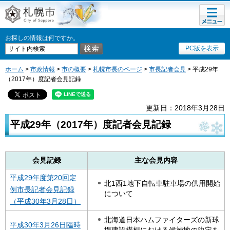
メニュ
札幌市
ー
お探しの情報は何ですか。
PC版を表示
ホーム
>
市政情報
>
市の概要
>
札幌市長のページ
>
市長記者会見
> 平成29年
（2017年）度記者会見記録
更新日：2018年3月28日
平成29年（2017年）度記者会見記録
会見記録
主な会見内容
平成29年度第20回定
北1西1地下自転車駐車場の供用開始
例市長記者会見記録
について
（平成30年3月28日）
北海道日本ハムファイターズの新球
平成30年3月26日臨時
場建設構想における候補地の決定を