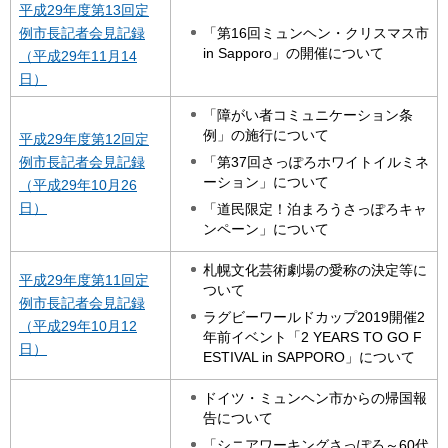
平成29年度第13回定
「第16回ミュンヘン・クリスマス市
例市長記者会見記録
in Sapporo」の開催について
（平成29年11月14
日）
「障がい者コミュニケーション条
例」の施行について
平成29年度第12回定
例市長記者会見記録
「第37回さっぽろホワイトイルミネ
ーション」について
（平成29年10月26
日）
「道民限定！泊まろうさっぽろキャ
ンペーン」について
札幌文化芸術劇場の愛称の決定等に
平成29年度第11回定
ついて
例市長記者会見記録
ラグビーワールドカップ2019開催2
（平成29年10月12
年前イベント「2 YEARS TO GO F
日）
ESTIVAL in SAPPORO」について
ドイツ・ミュンヘン市からの帰国報
告について
「シニアワーキングさっぽろ～60代