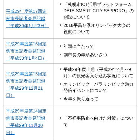
「札幌市ICT活用プラットフォーム
DATA-SMART CITY SAPPORO」の
平成29年度第17回定
開設について
例市長記者会見記録
2018平昌冬季オリンピック大会の
（平成30年1月23日）
視察について
平成29年度第16回定
年頭に当たって
例市長記者会見記録
副市長の年頭あいさつ
（平成30年1月4日）
平成29年度上期（平成29年4月～9
平成29年度第15回定
月）の観光客入り込み状況について
例市長記者会見記録
オリンピック・パラリンピック魅力
（平成29年12月21
発信イベントについて
日）
今年を振り返って
平成29年度第14回定
「不祥事防止へ向けた対策」につい
例市長記者会見記録
て
（平成29年11月30
日）