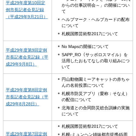
平成29年度第10回定
からの仕事説明会～」の開催につい
例市長記者会見記録
て
（平成29年9月21日）
ヘルプマーク・ヘルプカードの配布
について
札幌国際芸術祭2017について
No Mapsの開催について
平成29年度第9回定例
SAPP‿RO（サッポロスマイル）を
市長記者会見記録（平
活用したおもてなしの取り組みにつ
成29年9月8日）
いて
円山動物園ミーアキャットの赤ちゃ
んの名前投票について
平成29年度第8回定例
札幌市防災アプリ（愛称：そなえ）
市長記者会見記録（平
の配信について
成29年8月28日）
北海道との合同防災総合訓練の実施
について
札幌国際芸術祭2017について
平成29年度第7回定例
札幌-ミュンヘン姉妹都市提携45周