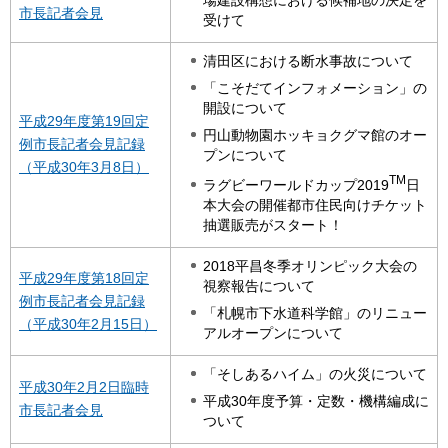
市長記者会見
受けて
清田区における断水事故について
「こそだてインフォメーション」の
開設について
平成29年度第19回定
円山動物園ホッキョクグマ館のオー
例市長記者会見記録
プンについて
（平成30年3月8日）
TM
ラグビーワールドカップ2019
日
本大会の開催都市住民向けチケット
抽選販売がスタート！
2018平昌冬季オリンピック大会の
平成29年度第18回定
視察報告について
例市長記者会見記録
「札幌市下水道科学館」のリニュー
（平成30年2月15日）
アルオープンについて
「そしあるハイム」の火災について
平成30年2月2日臨時
平成30年度予算・定数・機構編成に
市長記者会見
ついて