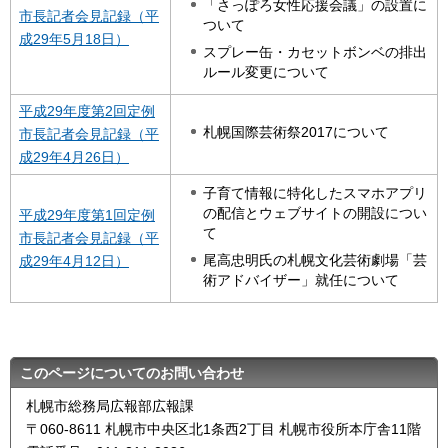
「さっぽろ女性応援会議」の設置に
市長記者会見記録（平
ついて
成29年5月18日）
スプレー缶・カセットボンベの排出
ルール変更について
平成29年度第2回定例
札幌国際芸術祭2017について
市長記者会見記録（平
成29年4月26日）
子育て情報に特化したスマホアプリ
の配信とウェブサイトの開設につい
平成29年度第1回定例
て
市長記者会見記録（平
尾高忠明氏の札幌文化芸術劇場「芸
成29年4月12日）
術アドバイザー」就任について
このページについてのお問い合わせ
札幌市総務局広報部広報課
〒060-8611 札幌市中央区北1条西2丁目 札幌市役所本庁舎11階