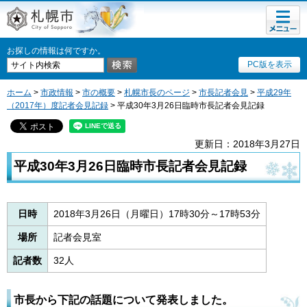
メニュ
札幌市
ー
お探しの情報は何ですか。
PC版を表示
ホーム
>
市政情報
>
市の概要
>
札幌市長のページ
>
市長記者会見
>
平成29年
（2017年）度記者会見記録
> 平成30年3月26日臨時市長記者会見記録
更新日：2018年3月27日
平成30年3月26日臨時市長記者会見記録
日時
2018年3月26日（月曜日）17時30分～17時53分
場所
記者会見室
記者数
32人
市長から下記の話題について発表しました。