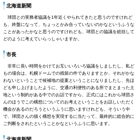
北海道新聞
球団との実務者協議を1年近くやられてきたと思うのですけれど
も、終盤になって、ちょっとかみ合っていないのかなというふうな
ことがあったかなと思うのですけれども、球団との協議を総括して
どのように考えていらっしゃいますか。
市長
非常に長い時間をかけてお互いいろいろ協議をしましたし、私ど
もの場合は、札幌ドームでの残留の件でありますとか、それがかな
わないということで候補地の提案ということになりましたし、先ほ
ども申し上げましたように、交通の利便性のある所でまとまった土
地という制約がある中でのお話ですから、正式にはこれから球団さ
んのほうでこの構想についてのお考えということをお話しいただく
機会があるのだろうというふうに思いますけれども、そういう中
で、球団さんの描く構想を実現するに当たって、最終的に総合的に
ご判断をされたということかなというふうに思います。
北海道新聞