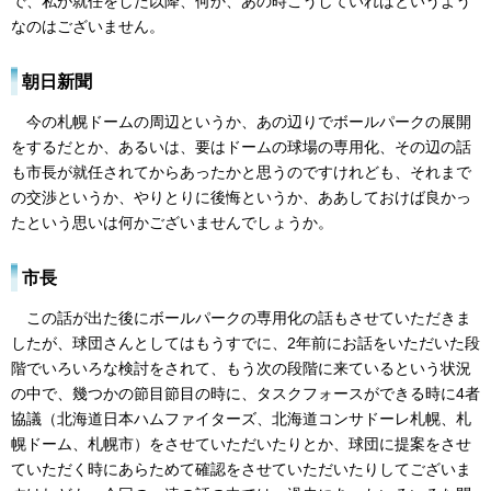
で、私が就任をした以降、何か、あの時こうしていればというよう
なのはございません。
朝日新聞
今の札幌ドームの周辺というか、あの辺りでボールパークの展開
をするだとか、あるいは、要はドームの球場の専用化、その辺の話
も市長が就任されてからあったかと思うのですけれども、それまで
の交渉というか、やりとりに後悔というか、ああしておけば良かっ
たという思いは何かございませんでしょうか。
市長
この話が出た後にボールパークの専用化の話もさせていただきま
したが、球団さんとしてはもうすでに、2年前にお話をいただいた段
階でいろいろな検討をされて、もう次の段階に来ているという状況
の中で、幾つかの節目節目の時に、タスクフォースができる時に4者
協議（北海道日本ハムファイターズ、北海道コンサドーレ札幌、札
幌ドーム、札幌市）をさせていただいたりとか、球団に提案をさせ
ていただく時にあらためて確認をさせていただいたりしてございま