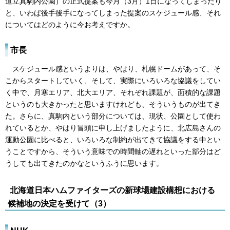
道立真駒内公園）の正式提案も今月（3月）1日になってしまったり
と、いわば後手後手になってしまった提案のスケジュール感、それ
についてはどのように今お考えですか。
市長
スケジュール感というよりは、やはり、札幌ドームがあって、そ
こからスタートしていく、そして、実際にいろいろな協議をしてい
く中で、月寒エリア、北大エリア、それぞれ課題が、面積的な課題
というのも大きかったと思いますけれども、そういうものが出てき
た。さらに、真駒内という部分については、現状、公園として使わ
れているとか、やはり冒頭に申し上げましたように、北広島さんの
運動公園に比べると、いろいろな制約が出てきて協議をする中とい
うことですから、そういう意味での時間軸の遅れといった部分はど
うしても出てきたのかなというふうに思います。
北海道日本ハムファイターズの新球場建設構想における
候補地の決定を受けて（3）