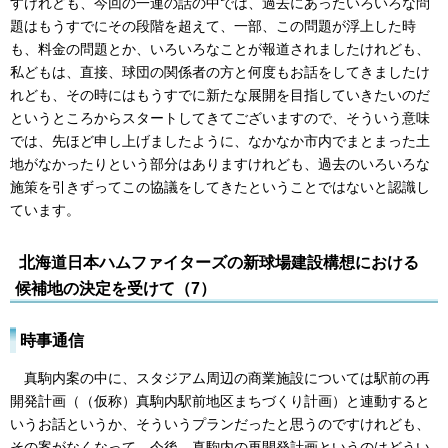
すけれども、今回の一連の話の中では、過去にあったいろいろな問
題はもうすでにその段階を超えて、一部、この問題が浮上した時
も、料金の問題とか、いろいろなことが報道されましたけれども、
私どもは、直接、球団の関係者の方と何度もお話をしてきましたけ
れども、その時にはもうすでに新たな展開を目指していきたいのだ
というところからスタートしてきてございますので、そういう意味
では、先ほど申し上げましたように、なかなか市内でまとまった土
地がなかったりという部分はありますけれども、過去のいろいろな
施策を引きずってこの協議をしてきたということではないと認識し
ています。
北海道日本ハムファイターズの新球場建設構想における
候補地の決定を受けて（7）
時事通信
真駒内案の中に、スタジアム周辺の商業施設については駅前の再
開発計画（（仮称）真駒内駅前地区まちづくり計画）と連動すると
いうお話というか、そういうプランだったと思うのですけれども、
その案がなくなって、今後、真駒内の再開発計画というのはどうい