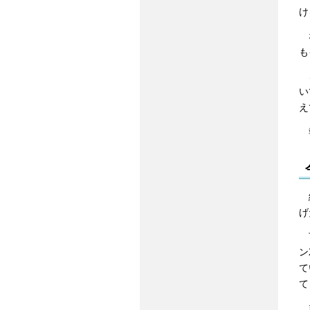
け
な
も
こ
い
え
報
続
げ
市
ン
て
て
就