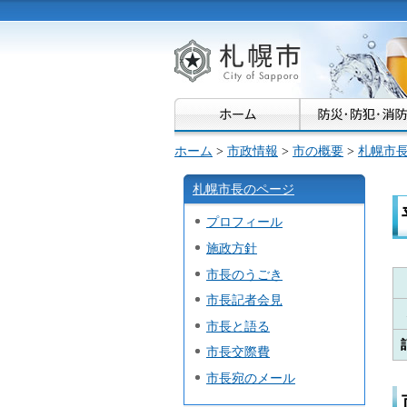
札幌市
ホーム
>
市政情報
>
市の概要
>
札幌市
札幌市長のページ
プロフィール
施政方針
市長のうごき
市長記者会見
市長と語る
市長交際費
市長宛のメール