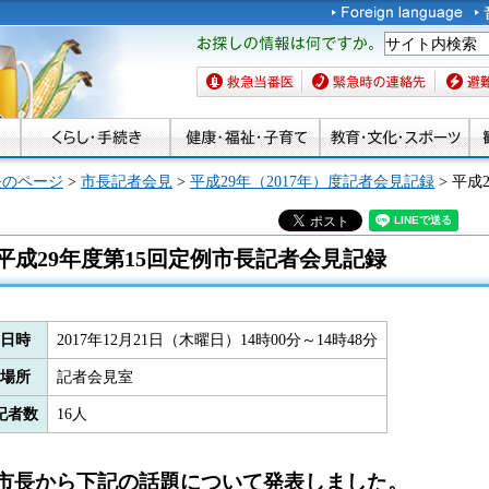
お探しの情報は何です
か。
救急当番医
緊急時の連絡先
避難場
長のページ
>
市長記者会見
>
平成29年（2017年）度記者会見記録
> 平成
平成29年度第15回定例市長記者会見記録
日時
2017年12月21日（木曜日）14時00分～14時48分
場所
記者会見室
記者数
16人
市長から下記の話題について発表しました。