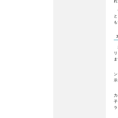
れ
今
と
も
来
リ
ま
ま
ン
示
ま
力
子
ラ
さ