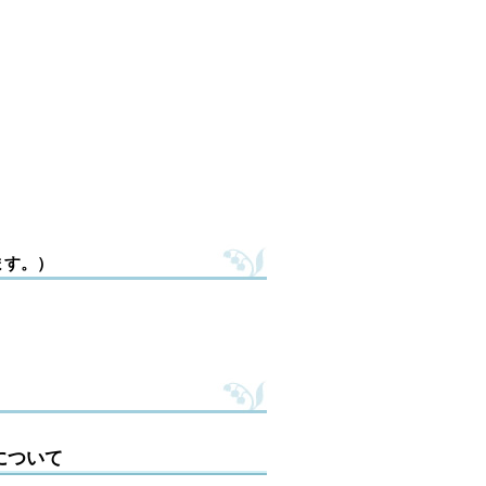
ます。）
について