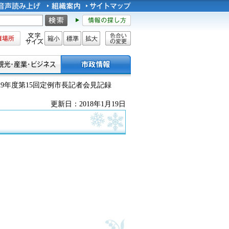
所
文字サイズ
縮小
標準
拡大
色合い
の変更
29年度第15回定例市長記者会見記録
更新日：2018年1月19日