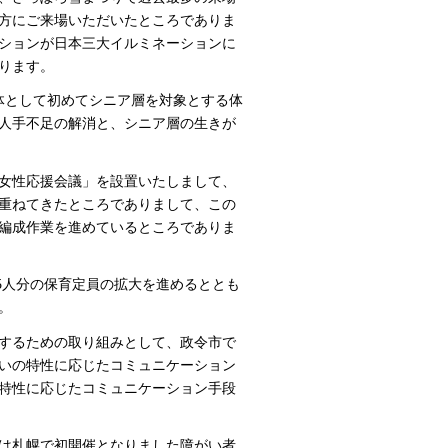
の方にご来場いただいたところでありま
ションが日本三大イルミネーションに
ります。
体として初めてシニア層を対象とする体
人手不足の解消と、シニア層の生きが
女性応援会議」を設置いたしまして、
重ねてきたところでありまして、この
編成作業を進めているところでありま
5人分の保育定員の拡大を進めるととも
。
するための取り組みとして、政令市で
いの特性に応じたコミュニケーション
特性に応じたコミュニケーション手段
には札幌で初開催となりました障がい者