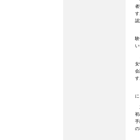
者
す
認
さ
験
い
こ
女
会
す
ま
に
加
初
手
の
ス