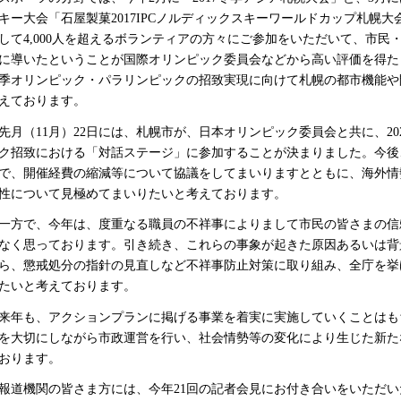
キー大会「石屋製菓2017IPCノルディックスキーワールドカップ札幌
して4,000人を超えるボランティアの方々にご参加をいただいて、市
に導いたということが国際オリンピック委員会などから高い評価を得た
季オリンピック・パラリンピックの招致実現に向けて札幌の都市機能や
えております。
月（11月）22日には、札幌市が、日本オリンピック委員会と共に、20
ク招致における「対話ステージ」に参加することが決まりました。今後
で、開催経費の縮減等について協議をしてまいりますとともに、海外情
性について見極めてまいりたいと考えております。
方で、今年は、度重なる職員の不祥事によりまして市民の皆さまの信
なく思っております。引き続き、これらの事象が起きた原因あるいは背
ら、懲戒処分の指針の見直しなど不祥事防止対策に取り組み、全庁を挙
たいと考えております。
年も、アクションプランに掲げる事業を着実に実施していくことはも
を大切にしながら市政運営を行い、社会情勢等の変化により生じた新た
おります。
道機関の皆さま方には、今年21回の記者会見にお付き合いをいただい