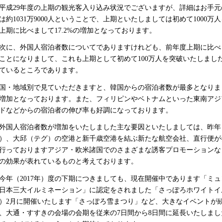
成29年度の上期の観光客入り込み状況でございますが、詳細はお手元
は約1031万9000人ということで、上期といたしましては初めて1000万
上期に比べまして17.2%の増加となっております。
に、外国人宿泊者数についてでありますけれども、前年度上期に比べまして2
ことになりまして、これも上期として初めて100万人を突破いたしまし
ているところであります。
・地域別で見ていただきますと、韓国からの宿泊者数が最多となりまし
増加となっております。また、フィリピンやベトナムといった東南アジ
ドなどからの宿泊者の伸び率も好調になっております。
国人宿泊者数が増加をいたしました主な要因といたしましては、昨年（2
）、大邱（テグ）の空港と新千歳空港を結ぶ新たな航空会社、直行便が
行っておりますアジア・欧米諸国でのさまざまな誘客プロモーションな
の効果が表れているものと考えております。
年（2017年）度の下期につきましても、現在開催中であります「ミュンヘン・
日本三大イルミネーション」に認定をされました「さっぽろホワイトイル
）2月に開催いたします「さっぽろ雪まつり」など、大きなイベントが
、大通・すすきの会場の会期を従来の7日間から8日間に延長いたしま