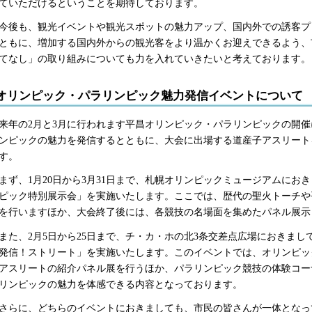
ていただけるということを期待しております。
後も、観光イベントや観光スポットの魅力アップ、国内外での誘客プ
ともに、増加する国内外からの観光客をより温かくお迎えできるよう、
てなし」の取り組みについても力を入れていきたいと考えております。
オリンピック・パラリンピック魅力発信イベントについて
年の2月と3月に行われます平昌オリンピック・パラリンピックの開催
ンピックの魅力を発信するとともに、大会に出場する道産子アスリート
す。
ず、1月20日から3月31日まで、札幌オリンピックミュージアムにお
ピック特別展示会」を実施いたします。ここでは、歴代の聖火トーチや
を行いますほか、大会終了後には、各競技の名場面を集めたパネル展示
た、2月5日から25日まで、チ・カ・ホの北3条交差点広場におきまし
発信！ストリート」を実施いたします。このイベントでは、オリンピッ
アスリートの紹介パネル展を行うほか、パラリンピック競技の体験コー
リンピックの魅力を体感できる内容となっております。
らに、どちらのイベントにおきましても、市民の皆さんが一体となっ