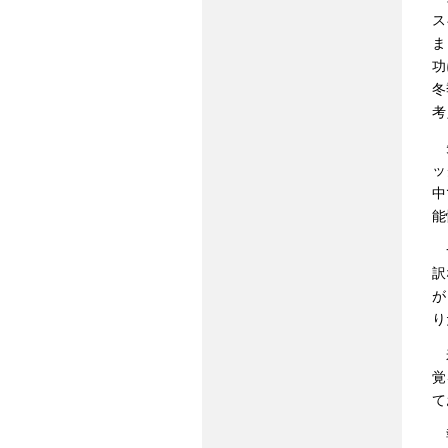
ス
ま
功
冬
考
先
ッ
中
能
一
訳
が
り
来
覚
て
報