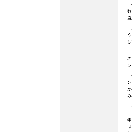
平
数
度
次
う
し
国
の
ン
外
ン
が
み
今
「
年
は