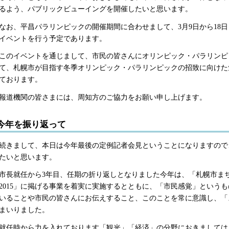
るよう、パブリックビューイングを開催したいと思います。
お、平昌パラリンピックの開催期間に合わせまして、3月9日から18日
イベントを行う予定であります。
のイベントを通じまして、市民の皆さんにオリンピック・パラリンピ
て、札幌市が目指す冬季オリンピック・パラリンピックの招致に向けた
ております。
道機関の皆さまには、周知方のご協力をお願い申し上げます。
今年を振り返って
きまして、本日は今年最後の定例記者会見ということになりますので
たいと思います。
長就任から3年目、任期の折り返しとなりました今年は、「札幌市ま
2015」に掲げる事業を着実に実施するとともに、「市民感覚」という
いることや市民の皆さんにお伝えすること、このことを常に意識し、「
まいりました。
任時から力を入れております「観光」「経済」の分野におきましては