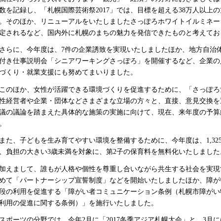
数を記録し、「札幌国際芸術祭2017」では、目標を超える38万人以上
。そのほか、リニューアルをいたしましたさっぽろホワイトイルミネー
定されるなど、国内外に札幌のまちの魅力を発信できたものと考えてお
らに、今年度は、7件の企業誘致を実現いたしましたほか、地方自治
付き仕事説明会「シニアワーキングさっぽろ」を開催するなど、企業の
づくり・就業支援にも努めてまいりました。
のほか、女性が活躍できる環境づくりを促進するために、「さっぽろ
性経営者や企業・団体などさまざまな立場の方々と、直接、意見交換を
議の議論を踏まえた具体的な施策の実施に向けて、現在、来年度の予算
。
た、子どもを生み育てやすい環境を整備するために、今年度は、1,32
、負担の大きい3歳未満を対象に、第2子の保育料を無料化いたしました
えまして、誰もが人格や個性を尊重し合いながら共生する社会を実現
めて「パートナーシップ宣誓制度」などを開始いたしましたほか、障が
段の利用を促進する「障がい者コミュニケーション条例（札幌市障がい
利用の促進に関する条例）」を施行いたしました。
ポーツの分野では、今年2月に「2017冬季アジア札幌大会」と、3月