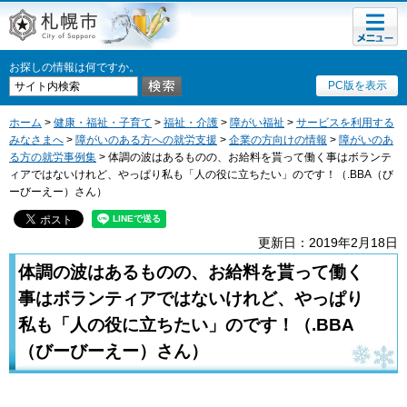
メニュ
札幌市
ー
お探しの情報は何ですか。
PC版を表示
ホーム
>
健康・福祉・子育て
>
福祉・介護
>
障がい福祉
>
サービスを利用する
みなさまへ
>
障がいのある方への就労支援
>
企業の方向けの情報
>
障がいのあ
る方の就労事例集
> 体調の波はあるものの、お給料を貰って働く事はボランテ
ィアではないけれど、やっぱり私も「人の役に立ちたい」のです！（.BBA（び
ーびーえー）さん）
更新日：2019年2月18日
体調の波はあるものの、お給料を貰って働く
事はボランティアではないけれど、やっぱり
私も「人の役に立ちたい」のです！（.BBA
（びーびーえー）さん）