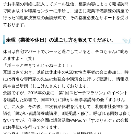
チお手製の用紙に記入してメール送信、相談内容によって職場訪問
で聞き取りや職業センターに来所し、過去に職業準備訓練の講座で
行った問題解決技法の面談形式で、その都度必要なサポートを受け
ております。
余暇（業後や休日）の過ごし方を教えてください。
休日は自宅アパートでボーッと過ごしていると、チコちゃんに叱ら
れますよ～（笑）
「ボーッと生きてんじゃねーよ！！」
冗談はさておき、以前は休止中のASD女性当事者の会に参加し、時
には有名な専門家の先生の勉強会や講演会に行って聴講し、情報収
集や自己研鑽（じこけんさん）しております。
余談ですが、2016年の夏に「第1回スピーチマラソン」のイベント
を聴講した影響で、同年10月に障がい当事者講師の会「すぷりん
ぐ」に入会、その後、年次有給休暇を活用して、札幌市社会福祉協
議会「障がい者講師養成講座」8期受講・修了。呼ばれる回数は多く
ないですが、仕事の合間に講師活動やiPadで「すぷりんぐ」の会報
のお手伝いを行っております。