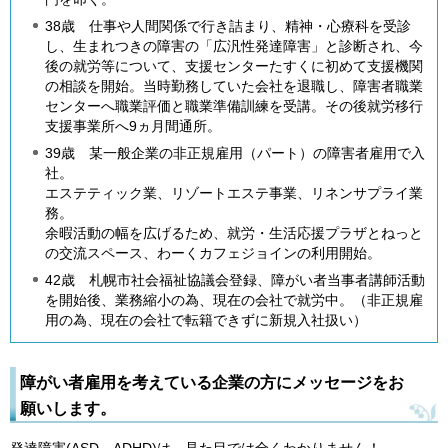
38歳 仕事や人間関係で行き詰まり、精神・心療科を受診
し、生まれつきの障害の「広汎性発達障害」と診断され、今
後の就労等について、支援センターたすくに初めて支援機関
の相談を開始。当時勤務していた会社を退職し、障害者職業
センターへ職業評価と職業準備訓練を受講。その後就労移行
支援事業所へ9ヵ月間通所。
39歳 某一般企業の非正規雇用（パート）の障害者雇用で入
社。
エステティック業、リゾートエステ事業、リネンサプライ業
務。
余暇活動の幅を広げるため、就労・生活応援プラザとねっと
の交流スペース、わーくカフェジョインの利用開始。
42歳 札幌市社会福祉協議会登録、障がい者当事者講師活動
を開始後、業務縮小の為、現在の会社で就労中。（非正規雇
用の為、現在の会社で転籍できずに新規入社扱い）
障がい者雇用を考えている企業の方にメッセージをお
願いします。
発達障害(ASD、ADHD)は、見た目では全くわかりません！