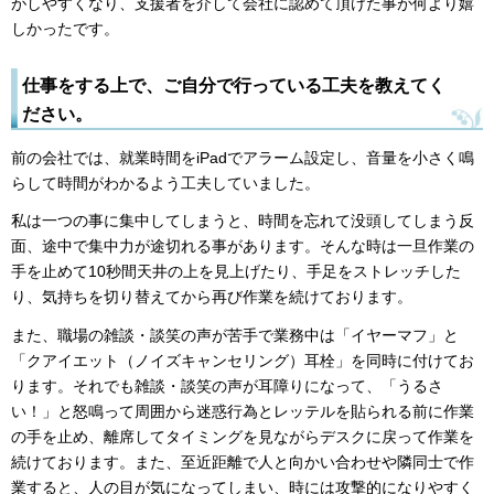
がしやすくなり、支援者を介して会社に認めて頂けた事が何より嬉
しかったです。
仕事をする上で、ご自分で行っている工夫を教えてく
ださい。
前の会社では、就業時間をiPadでアラーム設定し、音量を小さく鳴
らして時間がわかるよう工夫していました。
私は一つの事に集中してしまうと、時間を忘れて没頭してしまう反
面、途中で集中力が途切れる事があります。そんな時は一旦作業の
手を止めて10秒間天井の上を見上げたり、手足をストレッチした
り、気持ちを切り替えてから再び作業を続けております。
また、職場の雑談・談笑の声が苦手で業務中は「イヤーマフ」と
「クアイエット（ノイズキャンセリング）耳栓」を同時に付けてお
ります。それでも雑談・談笑の声が耳障りになって、「うるさ
い！」と怒鳴って周囲から迷惑行為とレッテルを貼られる前に作業
の手を止め、離席してタイミングを見ながらデスクに戻って作業を
続けております。また、至近距離で人と向かい合わせや隣同士で作
業すると、人の目が気になってしまい、時には攻撃的になりやすく