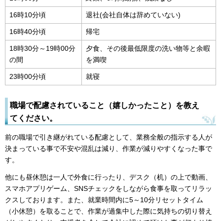
16時10分頃
退社(会社自体は辞めていない)
16時40分頃
帰宅
18時30分～19時00分
夕食、その後最低限度の洗い物等と余暇
の間
を満喫
23時00分頃
就寝
職場で配慮されていること（嬉しかったこと）を教え
てください。
前の職場で引き継がれている配慮として、業務全般の指示する人が
決まっている事で不安や混乱は減り、作業が減りやすくなった事で
す。
他にも昼休憩は一人で外食に行ったり、デスク（机）の上で動画、
スマホアプリゲーム、SNSチェックをしながら食事を取ってリラッ
クスしております。また、就業時間内に5～10分リセットタイム
（小休憩）を取ることで、作業が過集中した際に気持ちの切り替え