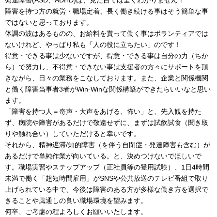
障害を持つ方の就労・職場定着、長く働き続ける事はそう簡単な事
ではないと思っております。
体調の波はあるものの、お給料を貰って働く事はボランティアでは
ないけれど、やっぱり私も「人の役に立ちたい」のです！
得意・できる事は少ないですが、得意・できる事は自分の力（ちか
ら）で努力し、不得意・できない事は支援者の方々にサポートを頂
きながら、日々の業務をこなしております。また、企業と関係機関
と働く障害当事者3者がWin-Winな関係構築ができたらいいなと思い
ます。
「障害を持つ人＝奇声・大声をあげる、怖い」と、先入観を持た
ず、病院や障害があるだけで敬遠せずに、まずは試飲試食（聞き取
りや触れ合い）していただけると幸いです。
それから、精神遅滞/知的障害（を伴う自閉症・発達障害も含む）が
あるだけで単純作業が向いている。と、決めつけないでほしいで
す。職場実習やステップアップ（正社員等の登用試験）、1日4時間
未満で働く「超短時間雇用」がSNSや公共放送のテレビ番組で取り
上げられている中で、今後は障害のある方が多様な働き方を選択で
きることや風通しの良い職場環境を望みます。
何卒、ご考慮の程よろしくお願いいたします。