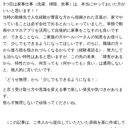
3つ目は家事仕事（洗濯、掃除、炊事）は、本当にやっておいた方が
いいと思います！！
当時の勤務先で人生経験が豊富な方から指摘された言葉が、家でや
っていることは必ず会社で出るとおっしゃっていました。単独で動
画やスマホアプリを活用して自発的に家事をこなすのも良いです
が、できることなら、ご家族の方やヘルパーさんの知恵をお借りし
て、少しでもできるようになってほしいです。のちに、職場の方々
から後ろ指を指されづらくなるからです（経験者語る）。努力して
も治らない特性はあると思いますが、この先の未来、「障害がある
から、特性だから、何言っても（何やっても）良い」は通用しない
と、個人的に言いたいです。
「どうせ無理」から「少しでもできるようになる！」
と言う受け取り方や意識を変える事で新しい発見や気づきがありま
す。
焦らず無理しないで頑張ってくださいね。
（この記事は、ご本人から提出していただいた原稿を基に作成して