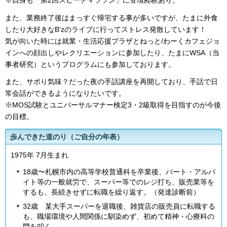
※自身も「第2回スピーチマラソン」に登壇経験あり。
また、業務終了後はまっすぐ帰宅する事が多いですが、たまに外食
したり大好きなB’zのライブに行ってストレス発散しています！
気が向いた時には就業・生活応援プラザとねっと/わーくカフェジョ
インへの顔出しやレクリエーションに参加したり、たまにWSA（当
事者研究）というプログラムにも参加しております。
また、サボり気味？だった夜の手話講座を再開しており、手話で日
常会話ができるようになりたいです。
※MOS試験とユニバーサルマナー検定3・2級取得を目指すのが今後
の目標。
歩んできた道のり（ご自分の年表）
1975年 7月生まれ
18歳〜札幌市内の高等学校普通科を卒業後、パート・アルバ
イト等の一般就労で、スーパー等でのレジ打ち、販売業等を
するも、長続きせずに転職を繰り返す。（発達診断前）
32歳 某大手スーパーを退職後、雑貨店の販売員に転職する
も、職場環境や人間関係に馴染めず、初めて精神・心療科の
門を叩く。