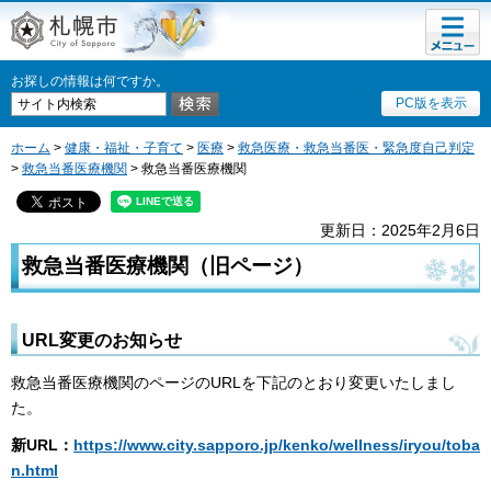
メニュ
札幌市
ー
お探しの情報は何ですか。
PC版を表示
ホーム
>
健康・福祉・子育て
>
医療
>
救急医療・救急当番医・緊急度自己判定
>
救急当番医療機関
> 救急当番医療機関
更新日：2025年2月6日
救急当番医療機関（旧ページ）
URL変更のお知らせ
救急当番医療機関のページのURLを下記のとおり変更いたしまし
た。
新URL：
https://www.city.sapporo.jp/kenko/wellness/iryou/toba
n.html