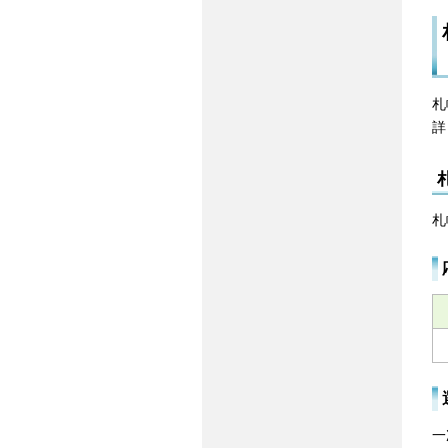
札
詳
札
一