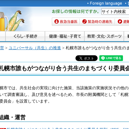
お探しの情報は何です
か。
救急当番医
緊急時の連絡先
避難場
営
>
ユニバーサル（共生）の推進
> 札幌市誰もがつながり合う共生の
札幌市誰もがつながり合う共生のまちづくり委員
幌市では、共生社会の実現に向けた施策、当該施策の実施状況その他の
いて調査審議し、及び意見を述べるため、市長の附属機関として「札幌
委員会」を設置しています。
組織・運営