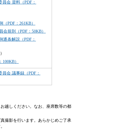
員会 資料（PDF：
PDF：261KB）
規則（PDF：50KB）
逐条解説（PDF：
）
100KB）
員会 議事録（PDF：
にお越しください。なお、座席数等の都
写真撮影を行います。あらかじめご了承
す。