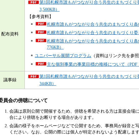
第1回札幌市誰もがつながり合う共生のまちづくり委
3,500KB）
【参考資料】
札幌市誰もがつながり合う共生のまちづくり条例（
札幌市誰もがつながり合う共生のまちづくり委員会
配布資料
札幌市誰もがつながり合う共生のまちづくり条例
776KB）
ユニバーサル展開プログラム
（資料はリンク先を参照
主な個別事業の事業目標の推移について（PDF：
第1回札幌市誰もがつながり合う共生のまちづくり委
議事録
344KB）
委員会の傍聴について
会議は原則公開で開催するため、傍聴を希望される方は直接会場
合により傍聴をお断りする場合があります。
会議の様子をホームページなどで公開するため、事務局が録音と
ください。なお、公開の際には個人が特定されないよう配慮しま