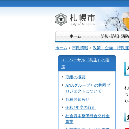
札幌市
ホーム
>
市政情報
>
政策・企画・行政運
ユニバーサル（共生）の推
進
取組の概要
ANAグループとの共同プ
札
ロジェクトについて
つ
各種お知らせ
り
令和4年度の取組
社会資本整備総合交付金
事業