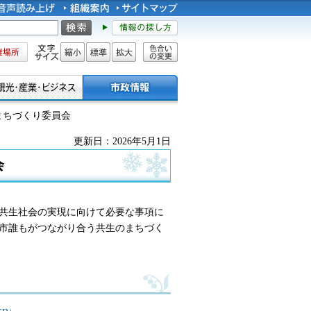
所
文字サイズ
縮小
標準
拡大
色合い
の変更
まちづくり委員会
更新日：2026年5月1日
会
共生社会の実現に向けて必要な事項に
市誰もがつながり合う共生のまちづく