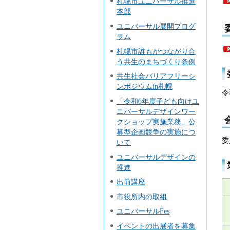
札幌市ユニバーサル推進
本部
ユニバーサル展開プログ
ラム
札幌市誰もがつながり合
う共生のまちづくり条例
共生社会バリアフリーシ
ンポジウムin札幌
令
「令和6年度子ども向けユ
ニバーサルデザインワー
クショップ実施業務」公
募型企画競争の実施につ
委
いて
ユニバーサルデザインの
推進
出前講座
市役所内の取組
ユニバーサルFes
イベントの出展者を募集