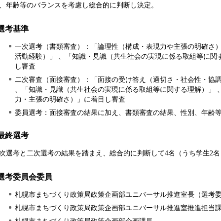
、年齢等のバランスを考慮し総合的に判断し決定。
選考基準
一次選考（書類審査）：「論理性（構成・表現力や主張の明確さ）
活動経験）」 、「知識・見識（共生社会の実現に係る取組等に関
し審査
二次審査（面接審査）：「面接の受け答え（適切さ・社会性・協調
、「知識・見識（共生社会の実現に係る取組等に関する理解）」 
力・主張の明確さ）」に着目し審査
委員選考：面接審査の結果に加え、書類審査の結果、性別、年齢
最終選考
次選考と二次選考の結果を踏まえ、総合的に判断して4名（うち学生2
選考委員会委員
札幌市まちづくり政策局政策企画部ユニバーサル推進室長（選考
札幌市まちづくり政策局政策企画部ユニバーサル推進室推進担当