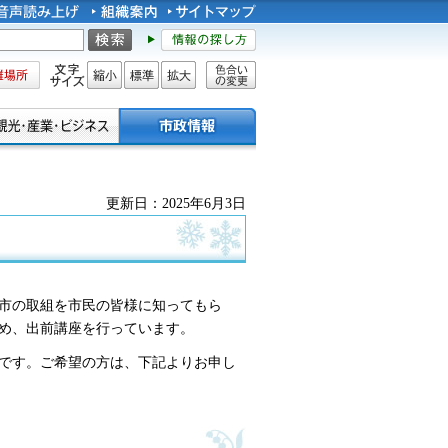
所
文字サイズ
縮小
標準
拡大
色合い
の変更
更新日：2025年6月3日
市の取組を市民の皆様に知ってもら
め、出前講座を行っています。
能です。ご希望の方は、下記よりお申し