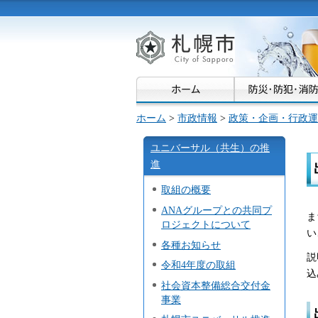
札幌市
ホーム
>
市政情報
>
政策・企画・行政運
ユニバーサル（共生）の推
進
取組の概要
ANAグループとの共同プ
ま
ロジェクトについて
い
各種お知らせ
説
令和4年度の取組
込
社会資本整備総合交付金
事業