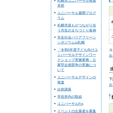
札幌市ユニバーサル推進
本部
ユニバーサル展開プログ
ラム
札幌市誰もがつながり合
う共生のまちづくり条例
共生社会バリアフリーシ
ンポジウムin札幌
ユ
「令和6年度子ども向けユ
ニバーサルデザインワー
出
クショップ実施業務」公
募型企画競争の実施につ
いて
ユニバーサルデザインの
下
推進
出
出前講座
市役所内の取組
ユニバーサルFes
イベントの出展者を募集