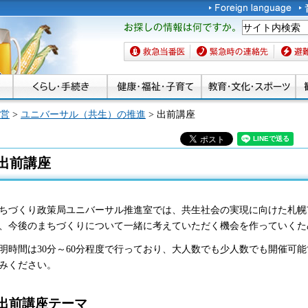
お探しの情報は何です
か。
救急当番医
緊急時の連絡先
避難場
営
>
ユニバーサル（共生）の推進
> 出前講座
出前講座
ちづくり政策局ユニバーサル推進室では、共生社会の実現に向けた札幌
、今後のまちづくりについて一緒に考えていただく機会を作っていくた
明時間は30分～60分程度で行っており、大人数でも少人数でも開催可
みください。
出前講座テーマ