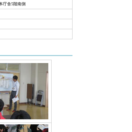
所本庁舎5階南側