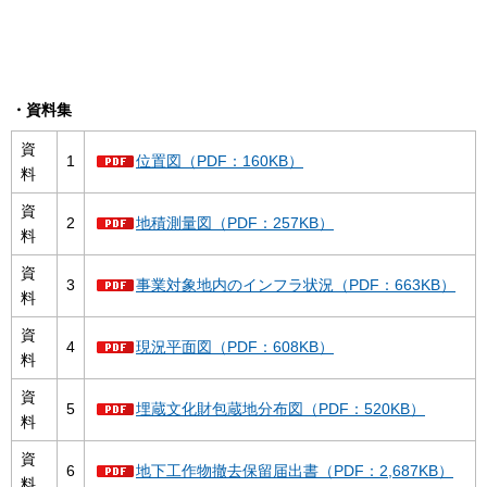
・資料集
資
1
位置図（PDF：160KB）
料
資
2
地積測量図（PDF：257KB）
料
資
3
事業対象地内のインフラ状況（PDF：663KB）
料
資
4
現況平面図（PDF：608KB）
料
資
5
埋蔵文化財包蔵地分布図（PDF：520KB）
料
資
6
地下工作物撤去保留届出書（PDF：2,687KB）
料