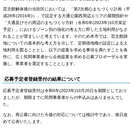
芸文館解体後の当街区においては、「第2次都心まちづくり計画（平
成28年(2016年)）」で設定する大通公園西周辺エリアの展開指針や
「大通及びその周辺のまちづくり方針（令和5年(2023年)10月策定
予定）」におけるゾーン別の強化の考え方に即した土地利用がなさ
れることが望ましいと考えています。そのため本市では、芸文館跡
地についての基本的な考え方を示して、定期借地権の設定による土
地利用を図ることとし、以下の提案を求める事項を満たすことを条
件に、広く民間事業者から企画提案を求める公募プロポーザルを実
施し、事業者を選定することとします。
応募予定者登録受付の結果について
応募予定者登録受付は令和5年(2023年)10月20日を期限としており
ましたが、期限までに民間事業者からの申込みはありませんでし
た。
なお、再公募に向けた今後の対応については検討中であり、後日改
めて公表いたします。