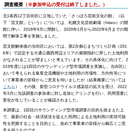
調査概要
（※参加申込の受付は終了しました。）
北1条西12丁目街区に立地していた「さっぽろ芸術文化の館」（以
下「芸文館」という）については、札幌文化芸術劇場（hitaru）の開
館に伴い、2018年9月に閉館し、2020年1月から2022年6月までの期
間で解体工事を実施しました。
芸文館解体後の当街区においては、第2次都心まちづくり計画（201
6年）で設定する大通公園西周辺エリアの展開指針に即した土地利用
がなされることが望ましいと考えています。その具体化に向けて、2
019年度には1回目のサウンディング型市場調査を実施し、当街区に
おいて考えられる集客交流機能や土地利用の市場性、方向性等につ
いて事業者の皆様からご意見を伺いましたが（結果概要については
こちら
）、その後、新型コロナウイルス感染症の拡大を受け、2022
年3月に当該調査の参加者に対し追加ヒアリングを行い、民間需要に
変化が生じていることが確認されました。
本調査は、1回目のサウンディング型市場調査の目的を踏まえた上
で、最新の社会・経済状況を捉えた民間による土地利用の実現可能
性を把握することを目的とし、改めて事業者の皆様から幅広くご意
見を伺うものです。