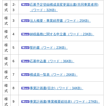
様
2-
応募予定登録構成員変更届出書(共同事業者用)
式
3
（ワード：32KB）
様
3
法人概要・事業経歴書（ワード：25KB）
式
様
4
納税義務に関する申立書（ワード：23KB）
式
様
5
誓約書（ワード：23KB）
式
様
6
応募申込書（ワード：36KB）
式
様
7
構成員一覧表（ワード：26KB）
式
様
8
事業計画書(目次)（ワード：34KB）
式
様
9
事業計画書(事業概要総括表)（ワード：27KB）
式