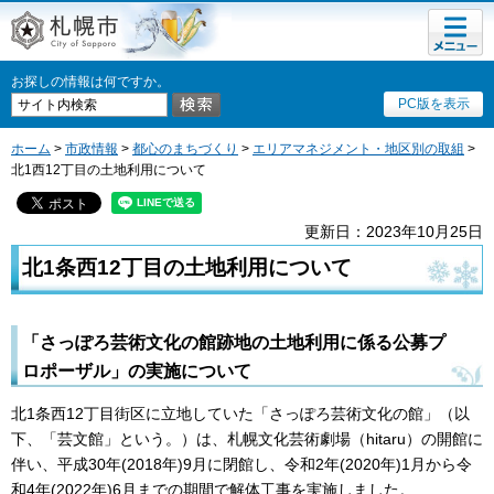
メニュ
札幌市
ー
お探しの情報は何ですか。
PC版を表示
ホーム
>
市政情報
>
都心のまちづくり
>
エリアマネジメント・地区別の取組
>
北1西12丁目の土地利用について
更新日：2023年10月25日
北1条西12丁目の土地利用について
「さっぽろ芸術文化の館跡地の土地利用に係る公募プ
ロポーザル」の実施について
北1条西12丁目街区に立地していた「さっぽろ芸術文化の館」（以
下、「芸文館」という。）は、札幌文化芸術劇場（hitaru）の開館に
伴い、平成30年(2018年)9月に閉館し、令和2年(2020年)1月から令
和4年(2022年)6月までの期間で解体工事を実施しました。