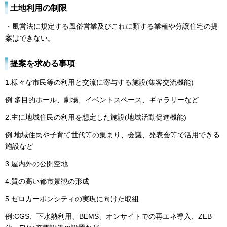
土地利用の制限
・風営法に規定する風俗営業及びこれに類する業種や分譲住宅の提
案はできない。
提案を求める事項
1.様々な市民等の利用と交流に寄与する施設(集客交流機能)
例:多目的ホール、劇場、イベントスペース、ギャラリーなど
2.主に地域住民の利用を想定した施設(地域活動促進機能)
例:地域住民や子育て世代等の集まり、会議、発表会等で活用できる
施設など
3.屋内外の公開空地
4.質の高い都市景観の形成
5.ゼロカーボンシティの実現に向けた取組
例:CGS、下水熱利用、BEMS、オンサイトでの再エネ導入、ZEB