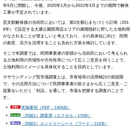
年9月に閉館し、今後、2020年1月から2022年3月までの期間で解体
工事が予定されています。
芸文館解体後の当街区においては、第2次都心まちづくり計画（201
6年）で設定する大通公園西周辺エリアの展開指針に即した土地利用
がなされることが望ましいと考えており、その具体化に向け、民間
の創意、活力を活用することも含めた方策を検討しています。
そこで本調査では、民間事業者の皆様から当街区において考えられ
る土地利用の市場性や方向性等について広くご意見を伺うことで、
土地利用のイメージを具体化することを目的としています。
※サウンディング型市場調査とは、市有地等の活用検討の前段階
で、その活用方法について民間事業者の皆さまから広くご意見・ご
提案をいただく「対話」を通して、市場を把握する調査のことで
す。
実施要領（PDF：190KB）
（別紙1）調査票（エクセル：17KB）
（別紙2）エントリーシート（ワード：21KB）