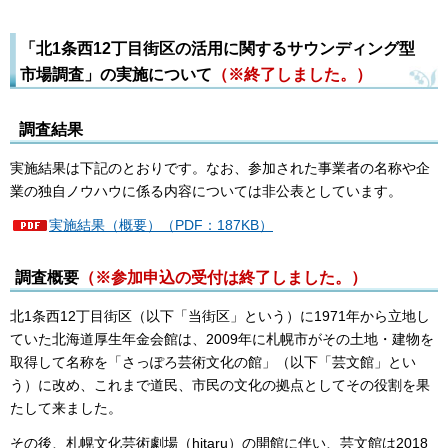
「北1条西12丁目街区の活用に関するサウンディング型
市場調査」の実施について
（※終了しました。）
調査結果
実施結果は下記のとおりです。なお、参加された事業者の名称や企
業の独自ノウハウに係る内容については非公表としています。
実施結果（概要）（PDF：187KB）
調査概要
（※参加申込の受付は終了しました。）
北1条西12丁目街区（以下「当街区」という）に1971年から立地し
ていた北海道厚生年金会館は、2009年に札幌市がその土地・建物を
取得して名称を「さっぽろ芸術文化の館」（以下「芸文館」とい
う）に改め、これまで道民、市民の文化の拠点としてその役割を果
たして来ました。
その後、札幌文化芸術劇場（hitaru）の開館に伴い、芸文館は2018