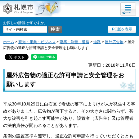
メニュ
札幌市
ー
お探しの情報は何ですか。
PC版を表示
ホーム
>
観光・産業・ビジネス
>
建築・測量・道路
>
道路
>
屋外広告物
> 屋外
広告物の適正な許可申請と安全管理をお願いします
更新日：2018年11月8日
屋外広告物の適正な許可申請と安全管理をお
願いします
平成30年10月29日に白石区で看板の落下によりけが人が発生する事
故がありました。広告物が落下すると、その大きさに関わらず、甚
大な被害を引き起こす可能性があり、設置者（広告主）又は管理者
の法的責任が問われることがあります。
条例の設置基準を遵守し、適正な許可申請を行っていただくととも