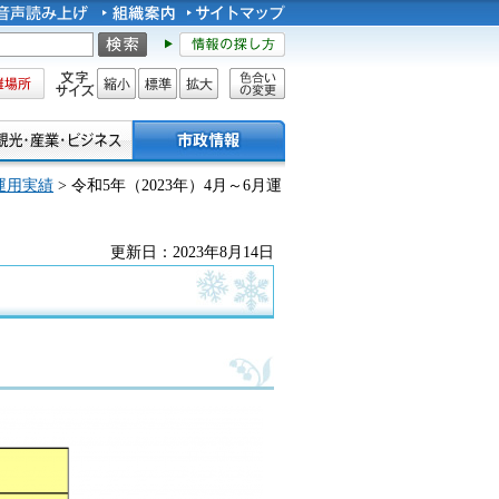
所
文字サイズ
縮小
標準
拡大
色合い
の変更
運用実績
> 令和5年（2023年）4月～6月運
更新日：2023年8月14日