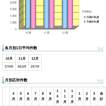
各月別1日平均件数
10月
11月
12月
378件
363件
297件
月別応対件数
1
1
1
4
5
6
7
8
9
1
2
3
合
0
1
2
月
月
月
月
月
月
月
月
月
計
月
月
月