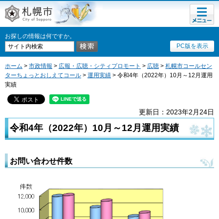
メニュ
札幌市
ー
お探しの情報は何ですか。
PC版を表示
ホーム
>
市政情報
>
広報・広聴・シティプロモート
>
広聴
>
札幌市コールセン
ターちょっとおしえてコール
>
運用実績
> 令和4年（2022年）10月～12月運用
実績
更新日：2023年2月24日
令和4年（2022年）10月～12月運用実績
お問い合わせ件数