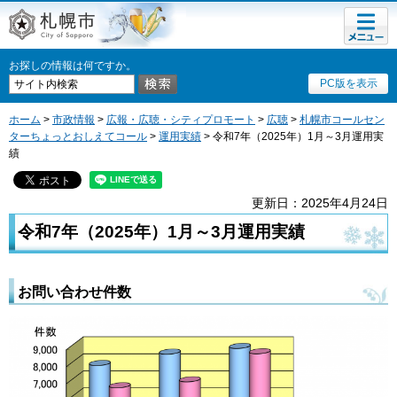
メニュ
札幌市
ー
お探しの情報は何ですか。
PC版を表示
ホーム
>
市政情報
>
広報・広聴・シティプロモート
>
広聴
>
札幌市コールセン
ターちょっとおしえてコール
>
運用実績
> 令和7年（2025年）1月～3月運用実
績
更新日：2025年4月24日
令和7年（2025年）1月～3月運用実績
お問い合わせ件数