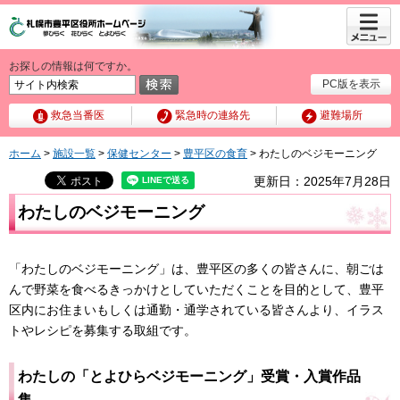
メニュ
ー
お探しの情報は何ですか。
PC版を表示
救急当番医
緊急時の連絡先
避難場所
ホーム
>
施設一覧
>
保健センター
>
豊平区の食育
> わたしのベジモーニング
更新日：2025年7月28日
わたしのベジモーニング
「わたしのベジモーニング」は、豊平区の多くの皆さんに、朝ごは
んで野菜を食べるきっかけとしていただくことを目的として、豊平
区内にお住まいもしくは通勤・通学されている皆さんより、イラス
トやレシピを募集する取組です。
わたしの「とよひらベジモーニング」受賞・入賞作品
集