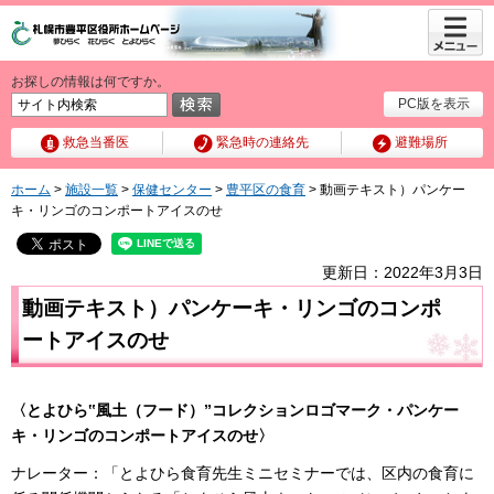
メニュ
ー
お探しの情報は何ですか。
PC版を表示
救急当番医
緊急時の連絡先
避難場所
ホーム
>
施設一覧
>
保健センター
>
豊平区の食育
> 動画テキスト）パンケー
キ・リンゴのコンポートアイスのせ
更新日：2022年3月3日
動画テキスト）パンケーキ・リンゴのコンポ
ートアイスのせ
〈とよひら‟風土（フード）”コレクションロゴマーク・パンケー
キ・リンゴのコンポートアイスのせ〉
ナレーター：「とよひら食育先生ミニセミナーでは、区内の食育に