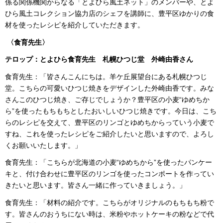
係る関係機関からなる「とよひら風土ネット」のメンバーや、とよ
ひら風土コレクション協力店のシェフを講師に、豊平区ゆかりの食
材を使ったレシピを紹介していただきます。
〈食育先生〉
テロップ：
とよひら食育先生 札幌ひつじ堂 外崎由香さん
食育先生：「皆さんこんにちは。羊ケ丘展望台にある札幌ひつじ
堂。こちらの可愛いひつじ焼きをデザインした外崎由香です。みな
さんこのひつじ焼き、ご存じでしょうか？豊平区の小麦“ゆめちか
ら”を使ったもちもちとしたおいしいひつじ焼きです。今日は、こち
らのレシピを交えて、豊平区のリンゴとゆめちからっていう小麦で
すね、これを使ったレシピをご紹介したいと思いますので、よろし
くお願いいたします。」
食育先生：「こちらが北海道の小麦“ゆめちから”を使ったパンケー
キと、付け合わせに豊平区のリンゴを使ったコンポートを作ってい
きたいと思います。皆さん一緒に作っていきましょう。」
食育先生：「材料の紹介です。こちらがオリジナルのもちもち粉で
す。皆さんのおうちにない時は、米粉やホットケーキの粉などで代