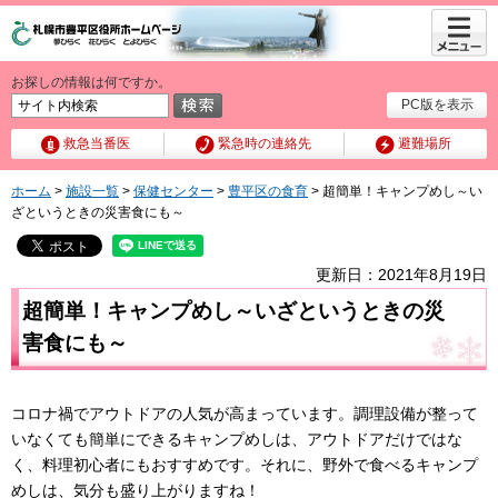
メニュ
ー
お探しの情報は何ですか。
PC版を表示
救急当番医
緊急時の連絡先
避難場所
ホーム
>
施設一覧
>
保健センター
>
豊平区の食育
> 超簡単！キャンプめし～い
ざというときの災害食にも～
更新日：2021年8月19日
超簡単！キャンプめし～いざというときの災
害食にも～
コロナ禍でアウトドアの人気が高まっています。調理設備が整って
いなくても簡単にできるキャンプめしは、アウトドアだけではな
く、料理初心者にもおすすめです。それに、野外で食べるキャンプ
めしは、気分も盛り上がりますね！