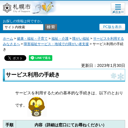
メニュ
札幌市
ー
お探しの情報は何ですか。
PC版を表示
ホーム
>
健康・福祉・子育て
>
福祉・介護
>
障がい福祉
>
サービスを利用する
みなさまへ
>
障害福祉サービス・地域での障がい者支援
> サービス利用の手続
き
更新日：2023年1月30日
サービス利用の手続き
サービスを利用するための基本的な手続きは、以下のとおり
です。
手順
内容（詳細は窓口にてお尋ねください）