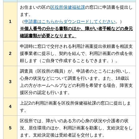
お住まいの区の
区役所保健福祉課
の窓口に申請書を提出し
ます。
1
（
申請書はこちらからダウンロードしてください
。）
※個人番号の分かる書類のほか、障がい者手帳などの身元
確認書類が必要となります。
申請時に窓口で交付される利用計画案提出依頼書を相談支
2
援事業者に提示し、契約を結んで、利用計画案の作成を依
頼します（ご自身で作成することもできます。）。
調査員（区役所の職員）が、申請者のところにお伺いし、
心身の状況などについて調査を行います。また、18歳以
3
上の方がホームヘルプなどの利用を希望する場合、障害支
援区分の認定も行います。
上記2の利用計画案を区役所保健福祉課の窓口に提出しま
4
す。
区役所では、障がいのある方の心身の状況や介護者の状
5
況、居住環境のほか、利用計画案を勘案し、支給決定をし
ます。支給決定後は受給者証を交付します。