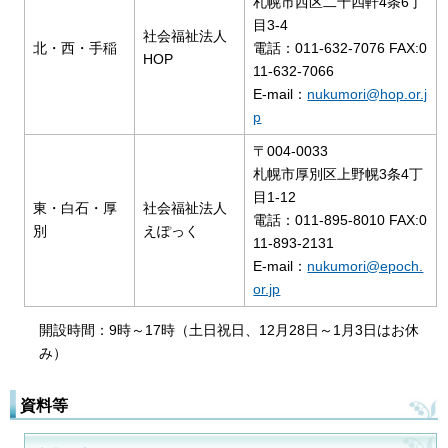
札幌市西区二十四軒4条6丁
目3-4
社会福祉法人
北・西・手稲
電話：011-632-7076 FAX:0
HOP
11-632-7066
E-mail：
nukumori@hop.or.j
p
〒004-0033
札幌市厚別区上野幌3条4丁
目1-12
東・白石・厚
社会福祉法人
電話：011-895-8010 FAX:0
別
えぽっく
11-893-2131
E-mail：
nukumori@epoch.
or.jp
開設時間：9時～17時（土日祝日、12月28日～1月3日はお休
み）
資料等