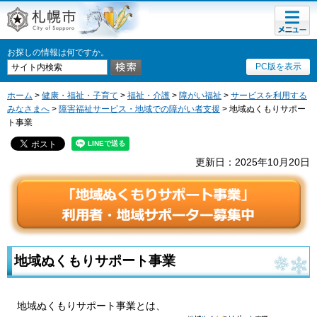
メニュ
札幌市
ー
お探しの情報は何ですか。
PC版を表示
ホーム
>
健康・福祉・子育て
>
福祉・介護
>
障がい福祉
>
サービスを利用する
みなさまへ
>
障害福祉サービス・地域での障がい者支援
> 地域ぬくもりサポー
ト事業
更新日：2025年10月20日
地域ぬくもりサポート事業
地域ぬくもりサポート事業とは、