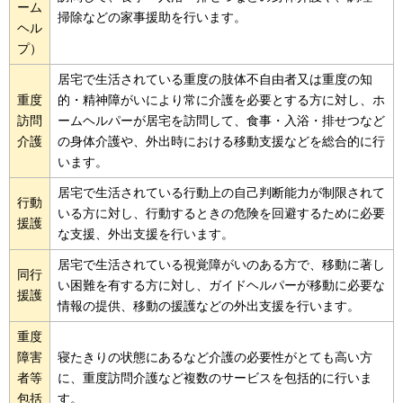
ーム
掃除などの家事援助を行います。
ヘル
プ）
居宅で生活されている重度の肢体不自由者又は重度の知
重度
的・精神障がいにより常に介護を必要とする方に対し、ホ
訪問
ームヘルパーが居宅を訪問して、食事・入浴・排せつなど
介護
の身体介護や、外出時における移動支援などを総合的に行
います。
居宅で生活されている行動上の自己判断能力が制限されて
行動
いる方に対し、行動するときの危険を回避するために必要
援護
な支援、外出支援を行います。
居宅で生活されている視覚障がいのある方で、移動に著し
同行
い困難を有する方に対し、ガイドヘルパーが移動に必要な
援護
情報の提供、移動の援護などの外出支援を行います。
重度
障害
寝たきりの状態にあるなど介護の必要性がとても高い方
者等
に、重度訪問介護など複数のサービスを包括的に行いま
包括
す。