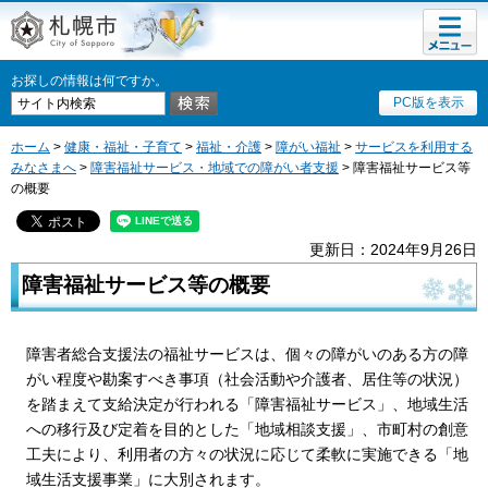
メニュ
札幌市
ー
お探しの情報は何ですか。
PC版を表示
ホーム
>
健康・福祉・子育て
>
福祉・介護
>
障がい福祉
>
サービスを利用する
みなさまへ
>
障害福祉サービス・地域での障がい者支援
> 障害福祉サービス等
の概要
更新日：2024年9月26日
障害福祉サービス等の概要
障害者総合支援法の福祉サービスは、個々の障がいのある方の障
がい程度や勘案すべき事項（社会活動や介護者、居住等の状況）
を踏まえて支給決定が行われる「障害福祉サービス」、地域生活
への移行及び定着を目的とした「地域相談支援」、市町村の創意
工夫により、利用者の方々の状況に応じて柔軟に実施できる「地
域生活支援事業」に大別されます。