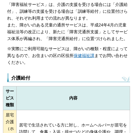
「障害福祉サービス」は、介護の支援を受ける場合には「介護給
付」、訓練等の支援を受ける場合は「訓練等給付」に位置付けら
れ、それぞれ利用までの流れが異なります。
また、障がいのある児童の通所サービスは、平成24年4月の児童
福祉法等の改正により、新たに「障害児通所支援」としてサービ
ス体系が再編され、「障害児通所給付」に位置づけられました。
※実際にご利用可能なサービスは、障がいの種類・程度によって
異なるので、お住まいの区の区役所
保健福祉課
までお問い合わせ
ください。
介護給付
サー
ビス
内容
種類
居宅
介護
居宅で生活されている方に対し、ホームヘルパーが居宅を
（ホ
訪問して、食事・入浴・排せつなどの身体介護や、調理・