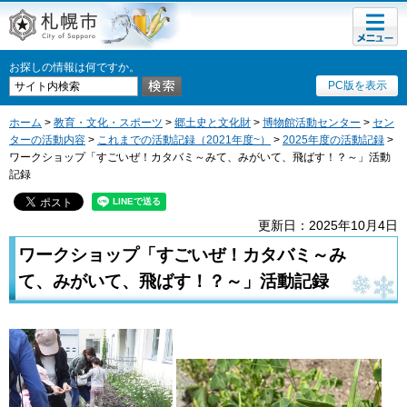
メニュ
札幌市
ー
お探しの情報は何ですか。
PC版を表示
ホーム
>
教育・文化・スポーツ
>
郷土史と文化財
>
博物館活動センター
>
セン
ターの活動内容
>
これまでの活動記録（2021年度~）
>
2025年度の活動記録
>
ワークショップ「すごいぜ！カタバミ～みて、みがいて、飛ばす！？～」活動
記録
更新日：2025年10月4日
ワークショップ「すごいぜ！カタバミ～み
て、みがいて、飛ばす！？～」活動記録