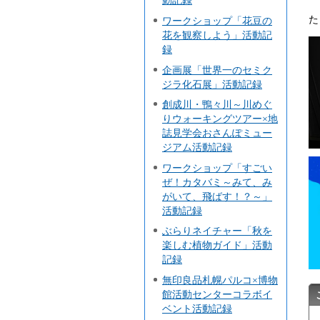
動記録
た
ワークショップ「花豆の
花を観察しよう」活動記
録
企画展「世界一のセミク
ジラ化石展」活動記録
創成川・鴨々川～川めぐ
りウォーキングツアー×地
誌見学会おさんぽミュー
ジアム活動記録
ワークショップ「すごい
ぜ！カタバミ～みて、み
がいて、飛ばす！？～」
活動記録
ぶらりネイチャー「秋を
楽しむ植物ガイド」活動
記録
無印良品札幌パルコ×博物
館活動センターコラボイ
ベント活動記録