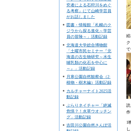
究者による石狩川をめぐ
る考察』にて山崎学芸員
がお話しました
図書・情報館「札幌のク
ジラから探る進化～学芸
絵
員の冒険～」活動記録
ク
北海道大学総合博物館
て
「土曜市民セミナー『北
海道の古生物研究～水生
哺乳類の化石を中心に
～』」活動記録
月寒公園自然観察会（2:
植物・樹木編）活動記録
カルチャーナイト2025活
動記録
ぶらりネイチャー「絶滅
読
危惧？！水草ウオッチン
作
グ」活動記録
1
吉田川公園自然さんぽ活
し