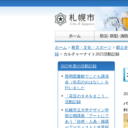
札幌市
ホーム
>
教育・文化・スポーツ
>
郷土史
録
> カルチャーナイト2025活動記録
2025年度の活動記録
西岡図書館でこども講演
会（化石のおはなし）を
行いました
2
「花豆のタネをまこう」
活動記録
バ
札幌市立大学デザイン学
料
部公開講座「アートにで
あう『自然・人為・循環
ーアーティストと水草研