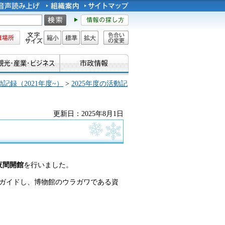
所
文字サイズ
縮小
標準
拡大
色合い
の変更
記録（2021年度~）
>
2025年度の活動記
更新日：2025年8月1日
夜間開館
を行いました。
ガイドし、博物館のウラガワである資