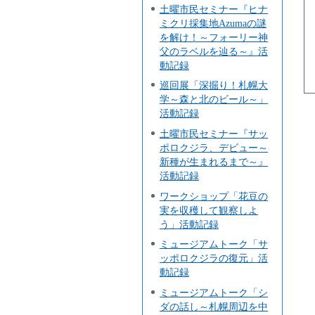
土曜市民セミナー『ヒナ
ミクリ採集地Azumaの謎
を解け！～フォーリー神
父のラベルを辿る～』活
動記録
巡回展「深掘り！札幌大
学～森と北のビール～」
活動記録
土曜市民セミナー『サッ
ポロクジラ、デビュー～
新種が生まれるまで～』
活動記録
ワークショップ「花豆の
実を収穫して観察しよ
う」活動記録
ミュージアムトーク「サ
ッポロクジラの復元」活
動記録
ミュージアムトーク「シ
ダの話し～札幌周辺を中