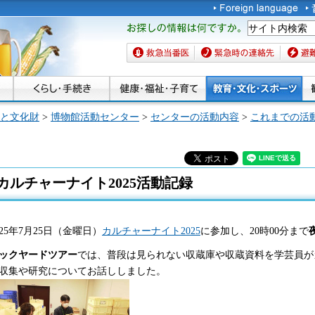
お探しの情報は何です
か。
救急当番医
緊急時の連絡先
避難場
と文化財
>
博物館活動センター
>
センターの活動内容
>
これまでの活動
カルチャーナイト2025活動記録
025年7月25日（金曜日）
カルチャーナイト2025
に参加し、20時00分まで
ックヤードツアー
では、普段は見られない収蔵庫や収蔵資料を学芸員が
収集や研究についてお話ししました。