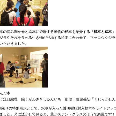
本の読み聞かせと絵本に登場する動物の標本を紹介する
「標本と絵本」
ジラやそれを食べる生き物が登場する絵本に合わせて、マッコウクジラ
いただきました。
んだ本
：江口絵理
絵：
かわさきしゅんいち
監
修：藤原義弘「くじらがしんだ
晩限りの特別展示として、水草が入った透明樹脂封入標本をライトアッ
ました。光に透かして見ると、葉がステンドグラスのようで綺麗です！