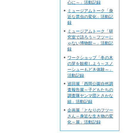
心に～」活動記録
ミュージアムトーク「身
近な昆虫の変化」活動記
録
ミュージアムトーク「研
究室で語ろう～フツーじ
ゃない博物館～」活動記
録
ワークショップ「冬の木
の芽を観察しよう～スノ
ーシューもどき体験～」
活動記録
巡回展「西岡公園自然調
査報告展～子どもたちの
調査隊ヤンマ団とさかな
組」活動記録
企画展「となりのフツー
さん～身近な生き物の変
化～展」活動記録