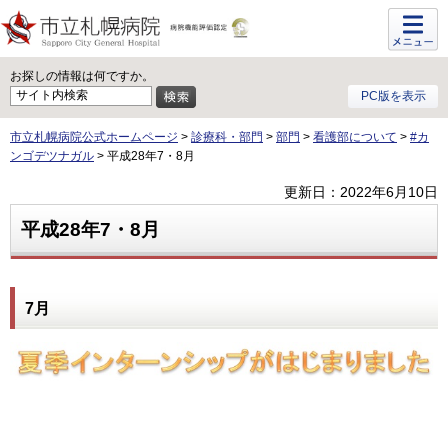
メニュ
ー
お探しの情報は何ですか。
PC版を表示
市立札幌病院公式ホームページ
>
診療科・部門
>
部門
>
看護部について
>
#カ
ンゴデツナガル
> 平成28年7・8月
更新日：2022年6月10日
平成28年7・8月
7月