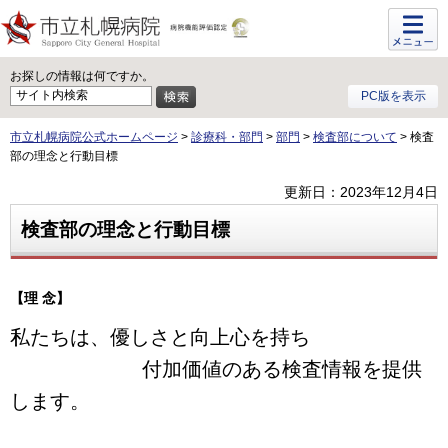
メニュ
ー
お探しの情報は何ですか。
PC版を表示
市立札幌病院公式ホームページ
>
診療科・部門
>
部門
>
検査部について
> 検査
部の理念と行動目標
更新日：2023年12月4日
検査部の理念と行動目標
【理 念】
私たちは、優しさと向上心を持ち
付加価値のある検査情報を提供
します。