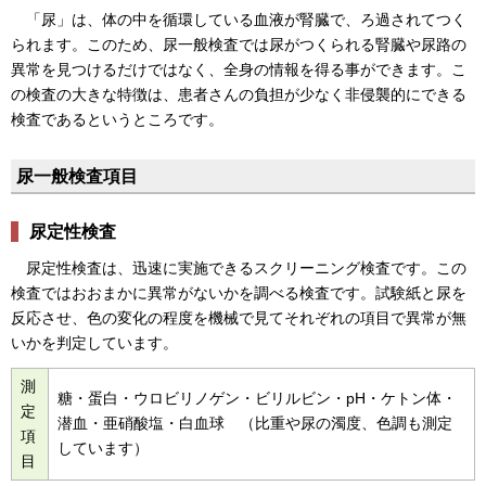
「尿」は、体の中を循環している血液が腎臓で、ろ過されてつく
られます。このため、尿一般検査では尿がつくられる腎臓や尿路の
異常を見つけるだけではなく、全身の情報を得る事ができます。こ
の検査の大きな特徴は、患者さんの負担が少なく非侵襲的にできる
検査であるというところです。
尿一般検査項目
尿定性検査
尿定性検査は、迅速に実施できるスクリーニング検査です。この
検査ではおおまかに異常がないかを調べる検査です。試験紙と尿を
反応させ、色の変化の程度を機械で見てそれぞれの項目で異常が無
いかを判定しています。
測
糖・蛋白・ウロビリノゲン・ビリルビン・pH・ケトン体・
定
潜血・亜硝酸塩・白血球 （比重や尿の濁度、色調も測定
項
しています）
目