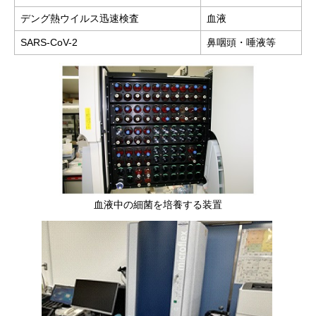
デング熱ウイルス迅速検査
血液
SARS-CoV-2
鼻咽頭・唾液等
血液中の細菌を培養する装置