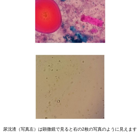
尿沈渣（写真左）は顕微鏡で見ると右の2枚の写真のように見えます