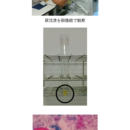
尿沈渣を顕微鏡で観察