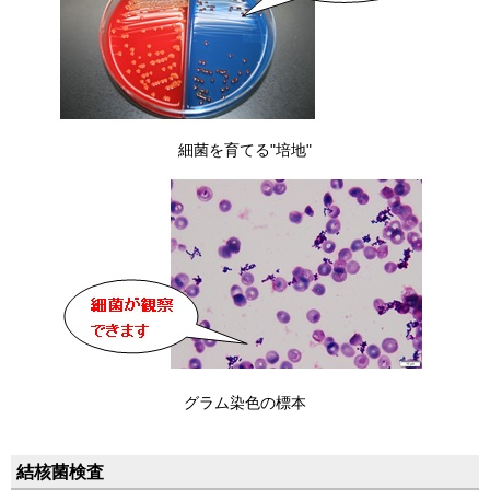
細菌を育てる"培地"
グラム染色の標本
結核菌検査