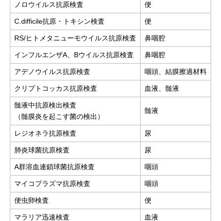
ノロウイルス抗原検査
便
C.difficile抗原・トキシン検査
便
RS/ヒトメタニューモウイルス抗原検査
鼻咽腔
インフルエンザA、Bウイルス抗原検査
鼻咽腔
アデノウイルス抗原検査
咽頭、結膜擦過材料
クリプトコッカス抗原検査
血液、髄液
髄液中抗原検出検査
髄液
（髄膜炎を起こす菌の検出）
レジオネラ抗原検査
尿
肺炎球菌抗原検査
尿
A群溶血連鎖球菌抗原検査
咽頭
マイコプラズマ抗原検査
咽頭
便虫卵検査
便
マラリア迅速検査
血液