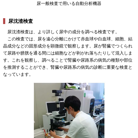
尿一般検査で用いる自動分析機器
尿沈渣検査
尿沈渣検査は、より詳しく尿中の成分を調べる検査です。
この検査では、尿を遠心分離にかけて赤血球や白血球、細胞、結
晶成分などの固形成分を顕微鏡で観察します。尿が腎臓でつくられ
て尿路や膀胱を通る間には細胞などが剥がれ落ちたりして混入しま
す。これを観察し、調べることで腎臓や尿路系の病気の種類や部位
を推測することができ、腎臓や尿路系の病気の診断に重要な検査と
なっています。