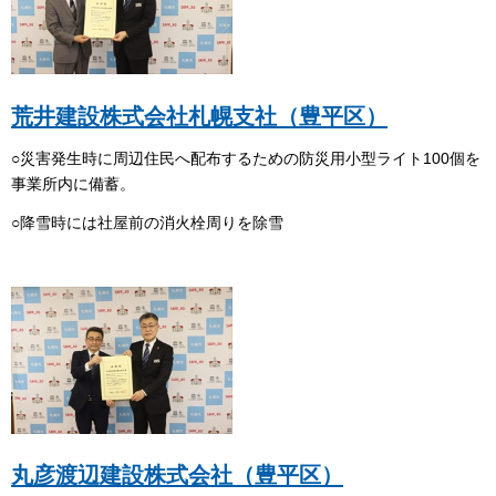
荒井建設株式会社札幌支社（豊平区）
○災害発生時に周辺住民へ配布するための防災用小型ライト100個を
事業所内に備蓄。
○降雪時には社屋前の消火栓周りを除雪
丸彦渡辺建設株式会社（豊平区）