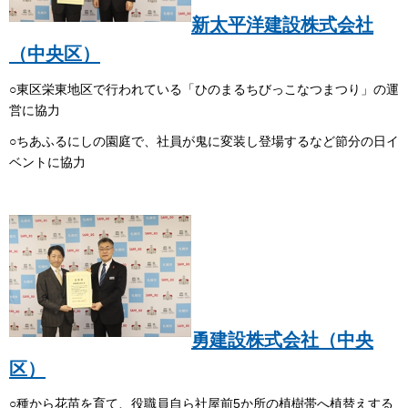
新太平洋建設株式会社
（中央区）
○東区栄東地区で行われている「ひのまるちびっこなつまつり」の運
営に協力
○ちあふるにしの園庭で、社員が鬼に変装し登場するなど節分の日イ
ベントに協力
勇建設株式会社（中央
区）
○種から花苗を育て、役職員自ら社屋前5か所の植樹帯へ植替えする