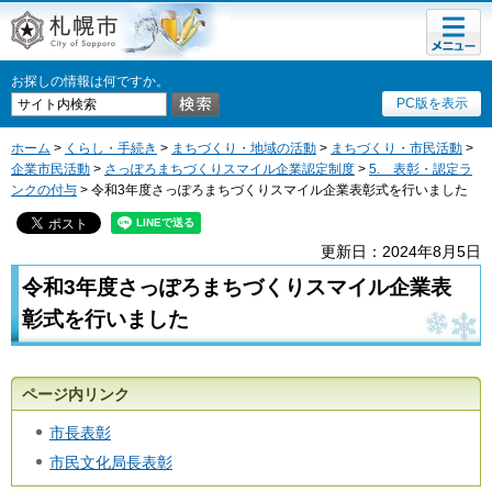
メニュ
札幌市
ー
お探しの情報は何ですか。
PC版を表示
ホーム
>
くらし・手続き
>
まちづくり・地域の活動
>
まちづくり・市民活動
>
企業市民活動
>
さっぽろまちづくりスマイル企業認定制度
>
5. 表彰・認定ラ
ンクの付与
> 令和3年度さっぽろまちづくりスマイル企業表彰式を行いました
更新日：2024年8月5日
令和3年度さっぽろまちづくりスマイル企業表
彰式を行いました
ページ内リンク
市長表彰
市民文化局長表彰