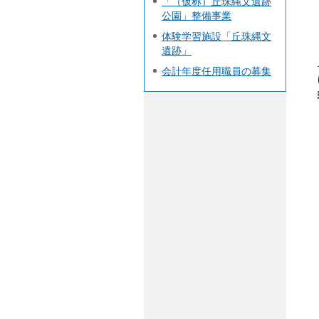
「（仮称）丘珠縄文遺跡
公園」整備事業
体験学習施設「丘珠縄文
遺跡」
会計年度任用職員の募集