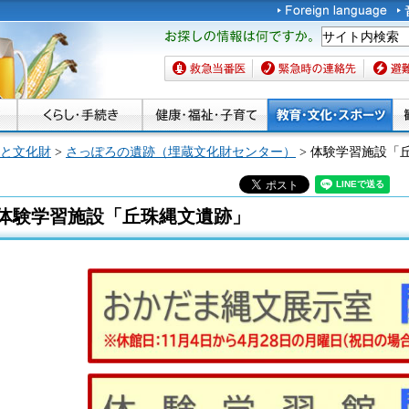
お探しの情報は何です
か。
救急当番医
緊急時の連絡先
避難場
と文化財
>
さっぽろの遺跡（埋蔵文化財センター）
> 体験学習施設「
体験学習施設「丘珠縄文遺跡」