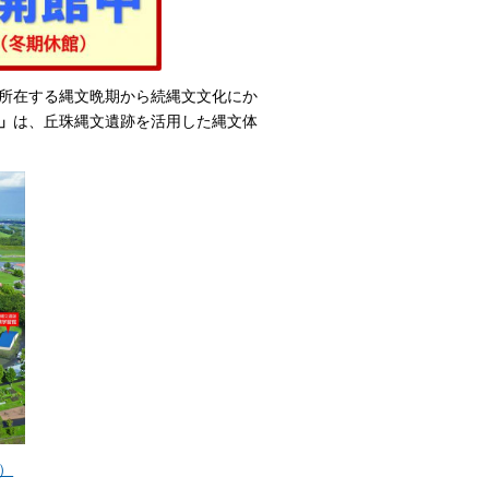
所在する縄文晩期から続縄文文化にか
」
は、丘珠縄文遺跡を活用した縄文体
B）