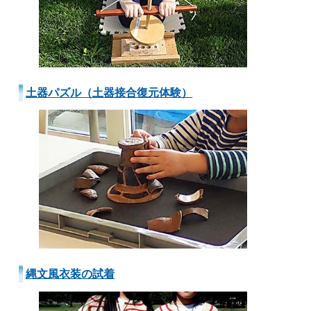
土器パズル（
土器接合復元体験）
縄文風衣装の試着