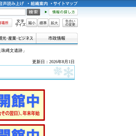
所
文字サイズ
縮小
標準
拡大
色合い
の変更
丘珠縄文遺跡」
更新日：2026年8月1日