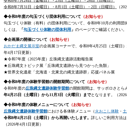
令和8年7月24日（金曜日）・25日（土曜日）・26日（日曜日）
令和8年7月31日（金曜日）・8月1日（土曜日）・2日（日曜日）
（20
◆令和8年度の勾玉づくり団体利用について
（お知らせ）
勾玉づくり体験（有料）の団体利用について、令和8年10月の利用団
しくは、
「
勾玉づくり体験の団体利用
」
のページでご確認ください。（2
◆企画展の開催について
（お知らせ）
おかだま縄文展示室
の企画展コーナーで、令和8年4月25日（土曜日）
年4月17日更新）
★令和7年度（2025年度）丘珠縄文遺跡活動報告展
★丘珠縄文トピック展「丘珠縄文遺跡から見つかった魚類」
★世界文化遺産「北海道・北東北の縄文遺跡群」応援パネル展
◆令和8年度の体験学習館の開館期間について
（お知らせ）
令和8年度の
丘珠縄文遺跡体験学習館
の開館期間は、サッポロさとら
年4月25日（土曜日）から11月3日（火曜日）まで
となります。（202
◆令和8年度の体験メニューについて
（お知らせ）
丘珠縄文遺跡体験学習館
における各体験メニュー（
火おこし体験
・
土
令和8年4月25日（土曜日）から再開いたします。
詳しいご利用方法は
（2026年4月1日更新）