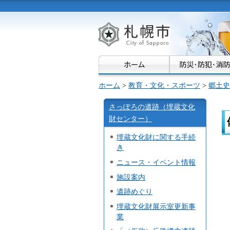
札幌市
ホーム
>
教育・文化・スポーツ
>
郷土史
さっぽろの遺跡（埋蔵文化
財センター）
埋蔵文化財に関する手続
き
ニュース・イベント情報
施設案内
遺跡めぐり
埋蔵文化財展示室更新事
業