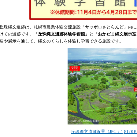
丘珠縄文遺跡は、札幌市農業体験交流施設「サッポロさとらんど」内に
けての遺跡です。
「丘珠縄文遺跡体験学習館」
と
「おかだま縄文展示室
験や展示を通して、縄文のくらしを体験し学習できる施設です。
丘珠縄文遺跡近景（JPG：1,817K