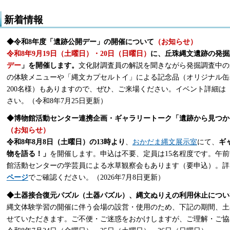
新着情報
◆令和8年度「遺跡公開デー」の開催について
（お知らせ）
令和8年9月19日（土曜日）・20日（日曜日）
に、丘珠縄文遺跡の発掘
デー
」を開催します。
文化財調査員の解説を聞きながら発掘調査中の
の体験メニューや「縄文カプセルトイ」による記念品（オリジナル缶
200名様）もありますので、ぜひ、ご来場ください。イベント詳細は
さい。（令和8年7月25日更新）
◆博物館活動センター連携企画・ギャラリートーク「遺跡から見つか
（お知らせ）
令和8年8月8日（土曜日）の13時より
、
おかだま縄文展示室
にて、
ギ
物を語る！」
を開催します。申込は不要、定員は15名程度です。午
館活動センターの学芸員による水草観察会もあります（要申込）。詳
ページ
でご確認ください。（2026年7月8日更新）
◆土器接合復元パズル（土器パズル）、縄文ぬりえの利用休止につい
縄文体験学習の開催に伴う会場の設営・使用のため、下記の期間、土
せていただきます。ご不便・ご迷惑をおかけしますが、ご理解・ご協