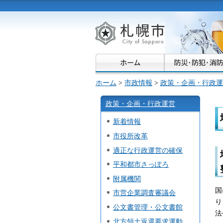
札幌市
ホーム
>
市政情報
>
政策・企画・行政運
政策・企画・行政運営
新着情報
市役所改革
適正な行政運営の確保
平和都市さっぽろ
附属機関
国
市営企業調査審議会
り
公文書管理・公文書館
法
北方領土返還要求運動