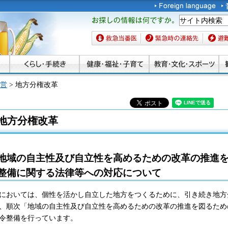
お探しの情報は何です
か。
救急当番医
緊急時の連絡先
避難場
営
> 地方分権改革
地方分権改革
地域の自主性及び自立性を高めるための改革の推進
整備に関する法律等への対応について
においては、個性を活かし自立した地方をつくるために、引き続き地方
、順次「地域の自主性及び自立性を高めるための改革の推進を図るため
令整備を行っています。