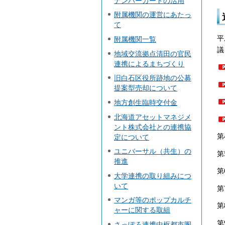
ナンバーカードの活用
附属機関の運営にあたっ
て
平
附属機関一覧
議
地域交流拠点清田の官民
連携によるまちづくり
旧白石区役所跡地の公募
提案型売却について
地方創生臨時交付金
北海道アセットマネジメ
ント株式会社との連携協
第
定について
ユニバーサル（共生）の
第
推進
第
大学連携の取り組みにつ
いて
第
マンガ等のポップカルチ
第
ャーに関する取組
第
さっぽろ連携中枢都市圏