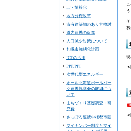
こ
IT・情報化
う
地方分権改革
そ
市有建築物のあり方検討
募
道内連携の促進
人口減少対策について
札幌市強靱化計画
現
ICTの活用
PPP/PFI
＜
次世代型エネルギー
オール北海道ボールパー
ク連携協議会の取組につ
いて
まちづくり基礎調査・研
究費
＜
さっぽろ連携中枢都市圏
マイナンバー制度とマイ