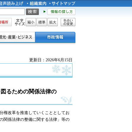
所
文字サイズ
縮小
標準
拡大
色合い
の変更
更新日：2026年6月15日
を図るための関係法律の
分権改革を推進していくこととしてお
の関係法律の整備に関する法律」等の