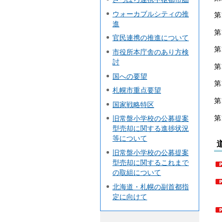
ウォーカブルシティの推
第
進
第
官民連携の推進について
第
市役所本庁舎のあり方検
討
第
国への要望
第
札幌市重点要望
第
国家戦略特区
第
旧常盤小学校の公募提案
型売却に関する進捗状況
等について
旧常盤小学校の公募提案
型売却に関するこれまで
の取組について
北海道・札幌の副首都指
定に向けて