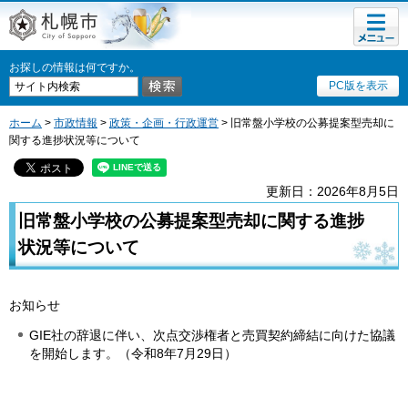
メニュ
札幌市
ー
お探しの情報は何ですか。
PC版を表示
ホーム
>
市政情報
>
政策・企画・行政運営
> 旧常盤小学校の公募提案型売却に
関する進捗状況等について
更新日：2026年8月5日
旧常盤小学校の公募提案型売却に関する進捗
状況等について
お知らせ
GIE社の辞退に伴い、次点交渉権者と売買契約締結に向けた協議
を開始します。（令和8年7月29日）