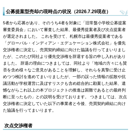
公募提案型売却の現時点の状況（2026.7.29現在）
5者から応募があり、そのうち4者を対象に「旧常盤小学校公募提案
審査委員会」において審査した結果、最優秀提案者及び次点提案者
が選定されました。 これを受けて、札幌市は最優秀提案者である
「グローバル・インディアン・エデュケーション株式会社」を優先
交渉権者に決定し、売買契約締結に向けた協議を行ってまいりまし
たが、このたび同社より優先交渉権を辞退する旨の申し入れがあり
ました。 辞退の理由につきましては、同社より「地域の方々にも賛
否を含め様々なご意見があることを理解し、それらを真摯に受け止
めつつ検討を進めてまいりましたが、一部の誤った情報の拡散や抗
議活動が学校運営に及ぼすリスクも含め総合的に勘案した結果、遺
憾ながらこれ以上の本プロジェクトの推進は困難であるとの最終判
断に至ったもの」との説明を受けております。 つきましては、次点
交渉権者に決定していた以下の事業者と今後、売買契約締結に向け
た協議を行ってまいります。
次点交渉権者