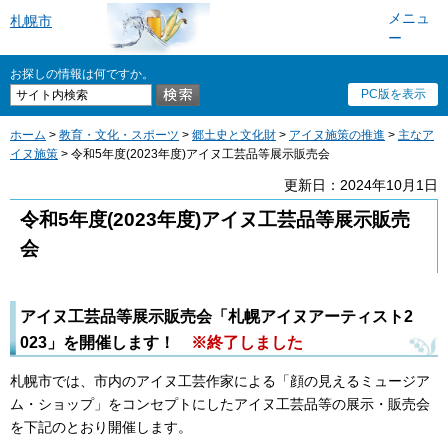
メニュ
札幌市
ー
お探しの情報は何ですか。
PC版を表示
ホーム
>
教育・文化・スポーツ
>
郷土史と文化財
>
アイヌ施策の推進
>
主なア
イヌ施策
> 令和5年度(2023年度)アイヌ工芸品等展示販売会
更新日：2024年10月1日
令和5年度(2023年度)アイヌ工芸品等展示販売
会
アイヌ工芸品等展示販売会「札幌アイヌアーティスト2
023」を開催します！
※終了しました
札幌市では、市内のアイヌ工芸作家による「顔の見えるミュージア
ム・ショップ」をコンセプトにしたアイヌ工芸品等の展示・販売会
を下記のとおり開催します。