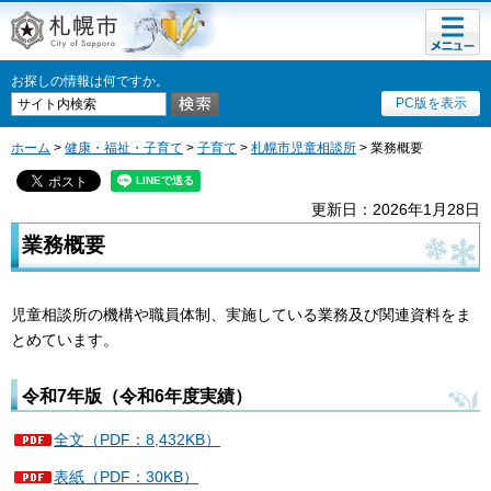
メニュ
札幌市
ー
お探しの情報は何ですか。
PC版を表示
ホーム
>
健康・福祉・子育て
>
子育て
>
札幌市児童相談所
> 業務概要
更新日：2026年1月28日
業務概要
児童相談所の機構や職員体制、実施している業務及び関連資料をま
とめています。
令和7年版（令和6年度実績）
全文（PDF：8,432KB）
表紙（PDF：30KB）