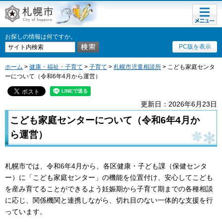
メニュ
札幌市
ー
お探しの情報は何ですか。
PC版を表示
ホーム
>
健康・福祉・子育て
>
子育て
>
札幌市児童相談所
> こども家庭センタ
ーについて（令和6年4月から運営）
更新日：2026年6月23日
こども家庭センターについて（令和6年4月か
ら運営）
札幌市では、令和6年4月から、各区健康・子ども課（保健センタ
ー）に「こども家庭センター」の機能を位置付け、安心してこども
を産み育てることができるよう妊娠期から子育て期までの各種相談
に応じ、関係機関と連携しながら、切れ目のない一体的な支援を行
っています。