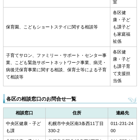
室
各区健
康・子ど
保育園、こどもショートステイに関する相談等
も課子ど
も家庭福
祉係
各区健
子育てサロン、ファミリー・サポート・センター事
康・子ど
業、こども緊急サポートネットワーク事業、病児・
も課子育
病後児保育事業に関する相談、保育士等による子育
て支援担
て相談等
当係
各区の相談窓口のお問合せ一覧
相談窓口
住所
連絡先
中央区健康・子ど
札幌市中央区南3条西11丁目
011-231-24
も課
330-2
00