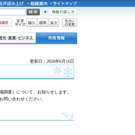
所
文字サイズ
縮小
標準
拡大
色合い
の変更
更新日：2026年6月16日
場調査）について、お知らせします。
お問い合わせください。