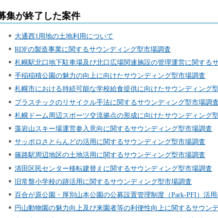
募集が終了した案件
大通西1用地の土地利用について
RDFの製造事業に関するサウンディング型市場調査
札幌駅北口地下駐車場及び北口広場関連施設の管理運営に関する
手稲稲積公園の魅力の向上に向けたサウンディング型市場調査
札幌市における持続可能な学校給食提供に向けたサウンディング
プラスチックのリサイクル手法に関するサウンディング型市場調
札幌ドーム周辺スポーツ交流拠点の形成に向けたサウンディング
藻岩山スキー場運営参入意向に関するサウンディング型市場調査
サッポロさとらんどの活用に関するサウンディング型市場調査
篠路駅周辺地区の土地活用に関するサウンディング型市場調査
清田区民センター移転建替えに関するサウンディング型市場調査
旧常盤小学校の跡活用に関するサウンディング型市場調査
百合が原公園・厚別山本公園の公募設置管理制度（Park-PFI）
円山動物園の魅力向上及び来園者等の利便性向上に関するサウン