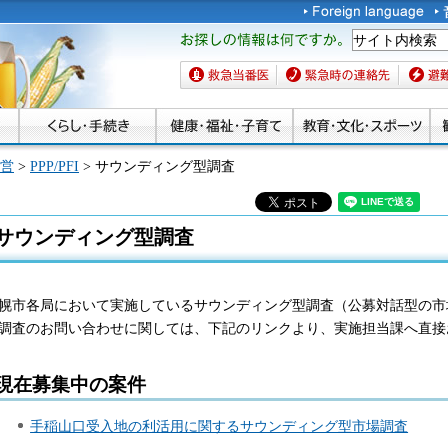
お探しの情報は何です
か。
救急当番医
緊急時の連絡先
避難場
営
>
PPP/PFI
> サウンディング型調査
サウンディング型調査
幌市各局において実施しているサウンディング型調査（公募対話型の市
調査のお問い合わせに関しては、下記のリンクより、実施担当課へ直接
現在募集中の案件
手稲山口受入地の利活用に関するサウンディング型市場調査