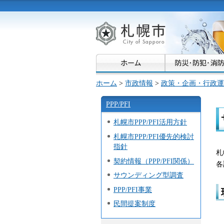
札幌市
ホーム
>
市政情報
>
政策・企画・行政運
PPP/PFI
札幌市PPP/PFI活用方針
札幌市PPP/PFI優先的検討
指針
札
契約情報（PPP/PFI関係）
各
サウンディング型調査
PPP/PFI事業
民間提案制度