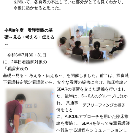
を聞いて、各発表の不足していた部分がとても良くわかり、
今後に活かせると思った。
令和6年度 看護実践の基
礎～見る・考える・伝える
～
令和6年7月30・31日
に、2年目看護師対象の
「看護実践の
基礎～見る・ 考える・伝える～」を開催しました。前半は、摂食嚥
下看護特定認定看護師から、安全な看護の提供に向け、臨床推論と
SBARの演習
を交えた講義を行いまし
た。後半は、5～6人のグ
ループに分か
れ、 共通事
例をもと
に、ABCDEアプローチを用いた臨床推
論を実施し、SBARを使って先輩看護師
へ報告する過程をシミュレーションし