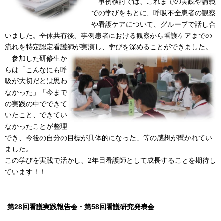
事例検討では、これまでの実践や講義
での学びをもとに、呼吸不全患者の観察
や看護ケアについて、グループで話し合
いました。全体共有後、事例患者における観察から看護ケアまでの
流れを特定認定看護師
が実演し、学びを深めることができました。
参加した研修生か
らは「こんなにも呼
吸が大切だとは思わ
なかった」「今まで
の実践の中でできて
いたこと、できてい
なかったことが整理
でき、今後の自分の目標が具体的になった」等の感想が聞かれてい
ました。
この学びを実践で活かし、2年目看護師として成長することを期待し
ています！！
第28回看護実践報告会・第58回看護研究発表会