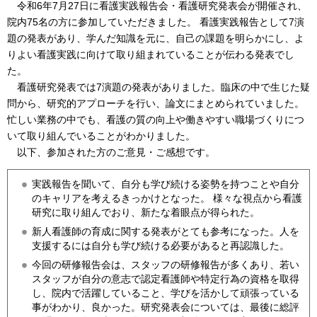
令和6年7月27日に看護実践報告会・看護研究発表会が開催され、
院内75名の方に参加していただきました。 看護実践報告として7演
題の発表があり、学んだ知識を元に、自己の課題を明らかにし、よ
りよい看護実践に向けて取り組まれていることが伝わる発表でし
た。
看護研究発表では7演題の発表がありました。臨床の中で生じた疑
問から、研究的アプローチを行い、論文にまとめられていました。
忙しい業務の中でも、看護の質の向上や働きやすい職場づくりにつ
いて取り組んでいることがわかりました。
以下、参加された方のご意見・ご感想です。
実践報告を聞いて、自分も学び続ける姿勢を持つことや自分
のキャリアを考えるきっかけとなった。 様々な視点から看護
研究に取り組んでおり、新たな着眼点が得られた。
新人看護師の育成に関する発表がとても参考になった。人を
支援するには自分も学び続ける必要があると再認識した。
今回の研修報告会は、スタッフの研修報告が多くあり、若い
スタッフが自分の意志で認定看護師や特定行為の資格を取得
し、院内で活躍していること、学びを活かして頑張っている
事がわかり、良かった。研究発表会については、最後に総評