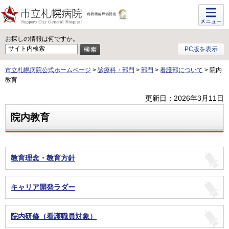
メニュ
ー
お探しの情報は何ですか。
PC版を表示
市立札幌病院公式ホームページ
>
診療科・部門
>
部門
>
看護部について
> 院内
教育
更新日：2026年3月11日
院内教育
教育理念・教育方針
キャリア開発ラダー
院内研修（看護職員対象）