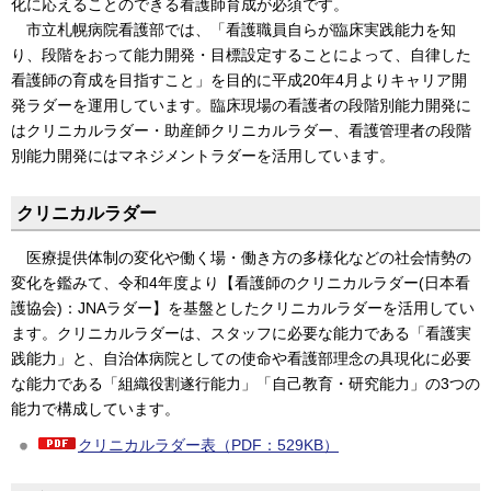
化に応えることのできる看護師育成が必須です。
市立札幌病院看護部では、「看護職員自らが臨床実践能力を知
り、段階をおって能力開発・目標設定することによって、自律した
看護師の育成を目指すこと」を目的に平成20年4月よりキャリア開
発ラダーを運用しています。臨床現場の看護者の段階別能力開発に
はクリニカルラダー・助産師クリニカルラダー、看護管理者の段階
別能力開発にはマネジメントラダーを活用しています。
クリニカルラダー
医療提供体制の変化や働く場・働き方の多様化などの社会情勢の
変化を鑑みて、令和4年度より【看護師のクリニカルラダー(日本看
護協会)：JNAラダー】を基盤としたクリニカルラダーを活用してい
ます。クリニカルラダーは、スタッフに必要な能力である「看護実
践能力」と、自治体病院としての使命や看護部理念の具現化に必要
な能力である「組織役割遂行能力」「自己教育・研究能力」の3つの
能力で構成しています。
クリニカルラダー表（PDF：529KB）