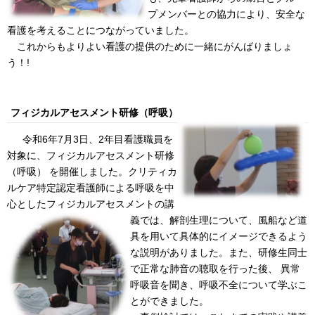
プメンバーとの協力により、安全な
看護を考えることにつながっていました。
これからもよりよい看護の提供のために一緒にがんばりましょ
う！!
フィジカルアセスメント研修（呼吸）
令和6年7月3日、2年目看護職員を
対象に、フィジカルアセスメント研修
（呼吸） を開催しました。クリティカ
ルケア特定認定看護師による呼吸を中
心としたフィジカ
ルアセスメントの講
義では、解剖生理について、風船など道
具を用いて具体的にイメージできるよう
な説明がありました。また、研修生同士
で正常な肺音の聴取を行った後、 異常
呼吸音を聞き、呼吸不全について学ぶこ
とができました。