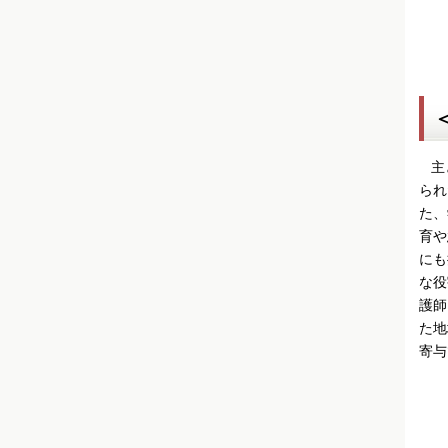
主と
られ
た、
育や
にも
な役
護師
た地
寄与