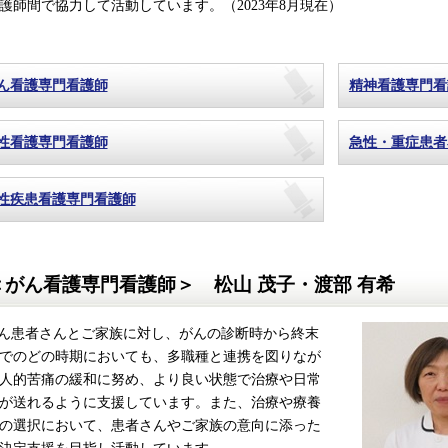
護師間で協力して活動しています。（2023年8月現在）
ん看護専門看護師
精神看護専門看
性看護専門看護師
急性・重症患者
性疾患看護専門看護師
＜がん看護専門看護師＞ 松山 茂子・渡部 有希
患者さんとご家族に対し、がんの診断時から終末
でのどの時期においても、多職種と連携を図りなが
人的苦痛の緩和に努め、より良い状態で治療や日常
が送れるように支援しています。また、治療や療養
の選択において、患者さんやご家族の意向に添った
決定支援を目指し活動しています。