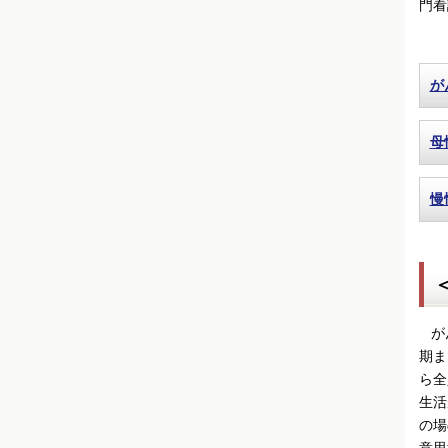
門看
が
母
慢
がん
期ま
ら全
生活
の場
意思