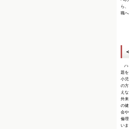
ら、
職へ
ハイ
題を
小児
の方
えな
外来
の健
会や
倫理
いま