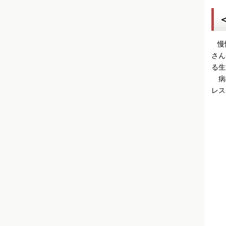
慢性
さん
る生
病
レス