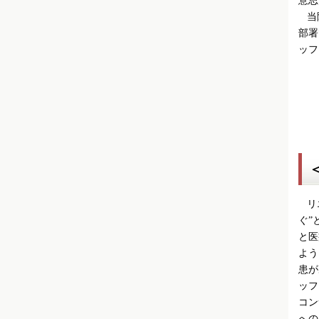
当院
部署
ッフ
リエ
ぐ”
と医
よう
患が
ッフ
コン
への