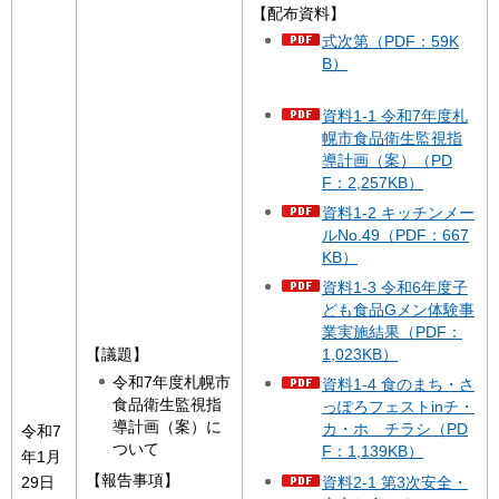
【配布資料】
式次第（PDF：59K
B）
資料1-1 令和7年度札
幌市食品衛生監視指
導計画（案）（PD
F：2,257KB）
資料1-2 キッチンメー
ルNo.49（PDF：667
KB）
資料1-3 令和6年度子
ども食品Gメン体験事
業実施結果（PDF：
【議題】
1,023KB）
令和7年度札幌市
資料1-4 食のまち・さ
食品衛生監視指
っぽろフェストinチ・
導計画（案）に
カ・ホ チラシ（PD
令和7
ついて
F：1,139KB）
年1月
【報告事項】
資料2-1 第3次安全・
29日