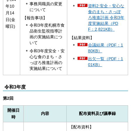
事務局職員の変更
資料2:安全・安心な
年10
について
食のまち・さっぽ
月14
ろ推進計画 令和3年
【報告事項】
日(金
度実施結果（PD
令和3年度札幌市食
曜日)
F：2,821KB）
品衛生監視指導計
画の実施結果につ
【結果資料】
いて
会議結果（PDF：1
令和3年度安全・安
80KB）
心な食のまち・さ
出欠一覧（PDF：1
っぽろ推進計画の
01KB）
実施結果について
令和3年度
第2回
開催日
内容
配布資料及び議事録
時
【配布資料】