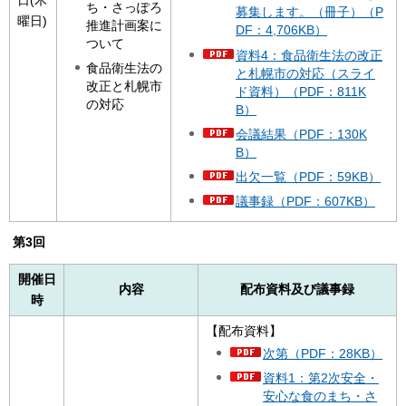
ち・さっぽろ
募集します。（冊子）（P
曜日)
推進計画案に
DF：4,706KB）
ついて
資料4：食品衛生法の改正
食品衛生法の
と札幌市の対応（スライ
改正と札幌市
ド資料）（PDF：811K
の対応
B）
会議結果（PDF：130K
B）
出欠一覧（PDF：59KB）
議事録（PDF：607KB）
第3回
開催日
内容
配布資料及び議事録
時
【配布資料】
次第（PDF：28KB）
資料1：第2次安全・
安心な食のまち・さ