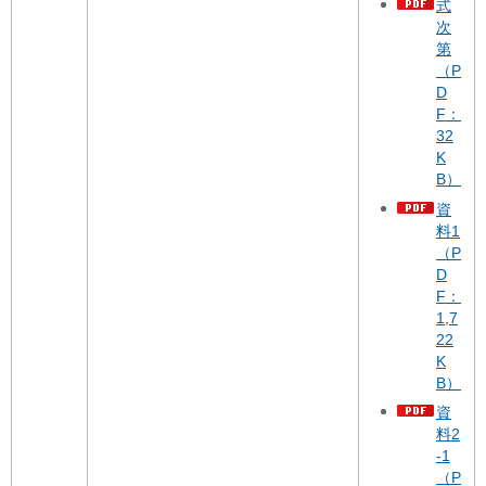
式
次
第
（P
D
F：
32
K
B）
資
料1
（P
D
F：
1,7
22
K
B）
資
料2
-1
（P