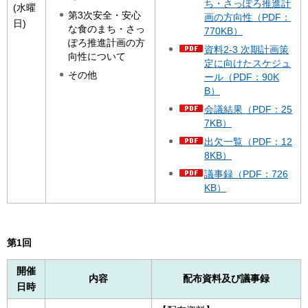
ち・さっぽろ推進計
(水曜
第3次安全・安心
画の方向性（PDF：
日)
な食のまち・さっ
770KB）
ぽろ推進計画の方
資料2-3 次期計画策
向性について
定に向けたスケジュ
その他
ール（PDF：90K
B）
会議結果（PDF：25
7KB）
出欠一覧（PDF：12
8KB）
議事録（PDF：726
KB）
第1回
開催
内容
配布資料及び議事録
日時