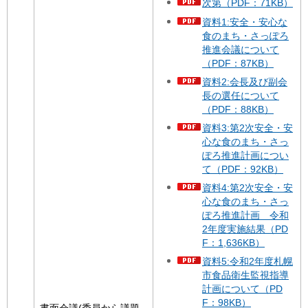
次第（PDF：71KB）
資料1:安全・安心な
食のまち・さっぽろ
推進会議について
（PDF：87KB）
資料2:会長及び副会
長の選任について
（PDF：88KB）
資料3:第2次安全・安
心な食のまち・さっ
ぽろ推進計画につい
て（PDF：92KB）
資料4:第2次安全・安
心な食のまち・さっ
ぽろ推進計画 令和
2年度実施結果（PD
F：1,636KB）
資料5:令和2年度札幌
市食品衛生監視指導
計画について（PD
F：98KB）
書面会議(委員から議題