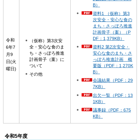
B）
資料1 （仮称）第3
次安全・安心な食の
まち・さっぽろ推進
計画骨子（案）（P
DF：1,379KB）
令和
（仮称）第3次安
全・安心な食のま
資料2 第2次安全・
6年7
ち・さっぽろ推進
安心な食のまち・さ
月9
計画骨子（案）に
っぽろ推進計画 概
日(火
ついて
要版（PDF：1,270K
曜日)
B）
その他
会議結果（PDF：29
7KB）
出欠一覧（PDF：13
1KB）
議事録（PDF：675
KB）
令和5年度