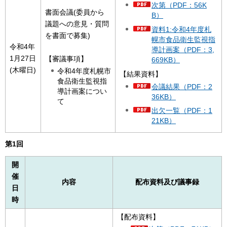
次第（PDF：56K
書面会議(委員から
B）
議題への意見・質問
資料1:令和4年度札
を書面で募集)
幌市食品衛生監視指
令和4年
導計画案（PDF：3,
1月27日
【審議事項】
669KB）
(木曜日)
令和4年度札幌市
【結果資料】
食品衛生監視指
会議結果（PDF：2
導計画案につい
36KB）
て
出欠一覧（PDF：1
21KB）
第1回
開
催
内容
配布資料及び議事録
日
時
【配布資料】