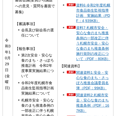
資料6:令和2年度札幌
への意見・質問を書面で
市食品衛生監視指導
募集)
計画 実施結果（PD
F：4,939KB）
【審議事項】
資料7:札幌市安全・
会長及び副会長の選
安心な食のまち推進
任について
条例の一部改正に伴
令
う札幌市安全・安心
和3
な食のまち推進条例
【報告事項】
年1
施行規則の改正につ
第2次安全・安心な
0月
いて（PDF：80KB）
食のまち・さっぽろ
29
推進計画 令和2年
【関連資料】
日
度事業実施結果につ
関連資料1:安全・安
いて
(金
心な食のまち・さっ
曜
令和2年度札幌市食
ぽろ推進会議委員名
日)
品衛生監視指導計画
簿（PDF：99KB）
実施結果について
関連資料2:札幌市安
札幌市安全・安心な
全・安心な食のまち
食のまち推進条例の
推進条例（PDF：16
一部改正に伴う札幌
7KB）
市安全・安心な食の