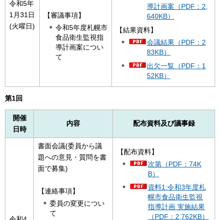
令和5年
導計画案（PDF：2,
1月31日
【審議事項】
640KB）
(火曜日)
令和5年度札幌市
【結果資料】
食品衛生監視指
会議結果（PDF：2
導計画案につい
83KB）
て
出欠一覧（PDF：1
52KB）
第1回
開催
内容
配布資料及び議事録
日時
書面会議(委員から議
【配布資料】
題への意見・質問を書
次第（PDF：74K
面で募集)
B）
資料1:令和3年度札
【連絡事項】
幌市食品衛生監視
委員の変更につい
指導計画 実施結果
て
（PDF：2,762KB）
令和4