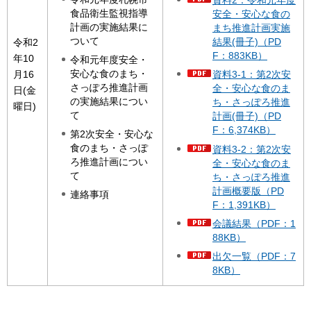
資料2：令和元年度
食品衛生監視指導
安全・安心な食の
計画の実施結果に
まち推進計画実施
ついて
結果(冊子)（PD
令和2
F：883KB）
年10
令和元年度安全・
安心な食のまち・
月16
資料3-1：第2次安
さっぽろ推進計画
全・安心な食のま
日(金
の実施結果につい
ち・さっぽろ推進
曜日)
て
計画(冊子)（PD
F：6,374KB）
第2次安全・安心な
食のまち・さっぽ
資料3-2：第2次安
ろ推進計画につい
全・安心な食のま
て
ち・さっぽろ推進
計画概要版（PD
連絡事項
F：1,391KB）
会議結果（PDF：1
88KB）
出欠一覧（PDF：7
8KB）