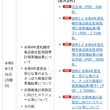
【配布資料】
式次第（PDF：69K
B）
資料1-1 令和4年度札
幌市食品衛生監視指
導計画実施結果(冊
子)（PDF：1,718K
B）
資料1-2 令和4年度札
令和4年度札幌市
幌市食品衛生監視指
食品衛生監視指導
導計画実施結果の補
計画実施結果につ
足内容（PDF：304K
いて
令和5
B）
令和4年度安全・
年7月
資料2 令和4年度安
安心な食のまち・
31日
全・安心な食のま
さっぽろ推進計画
(月曜
ち・さっぽろ推進計
実施結果について
日)
画実施結果(冊子)（P
次期推進計画策定
DF：1,764KB）
に向けたスケジュ
資料3 次期推進計画
ール等について
策定に向けたスケジ
その他
ュール等について