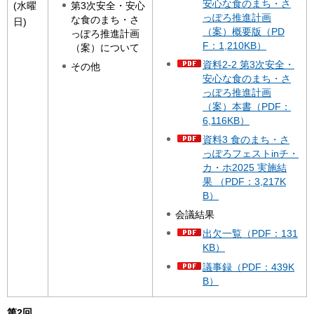
安心な食のまち・さ
第3次安全・安心
(水曜
っぽろ推進計画
な食のまち・さ
日)
（案）概要版（PD
っぽろ推進計画
F：1,210KB）
（案）について
資料2-2 第3次安全・
その他
安心な食のまち・さ
っぽろ推進計画
（案）本書（PDF：
6,116KB）
資料3 食のまち・さ
っぽろフェストinチ・
カ・ホ2025 実施結
果 （PDF：3,217K
B）
会議結果
出欠一覧（PDF：131
KB）
議事録（PDF：439K
B）
第2回