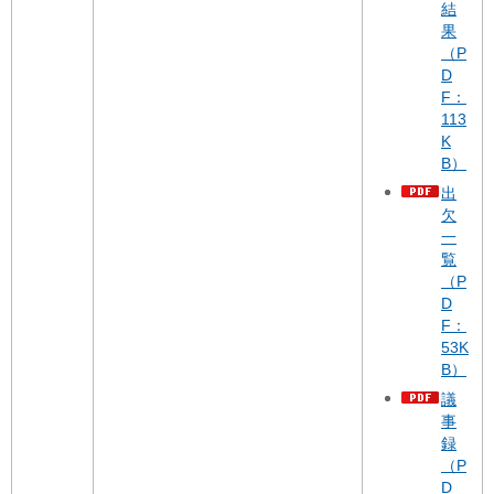
結
果
（P
D
F：
113
K
B）
出
欠
一
覧
（P
D
F：
53K
B）
議
事
録
（P
D