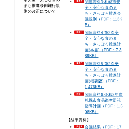
関連資料3:札幌市安
まち推進条例施行規
全・安心な食のま
則の改正について
ち・さっぽろ推進会
議規則（PDF：113K
B）
関連資料4:第2次安
全・安心な食のま
ち・さっぽろ推進計
画(本書)（PDF：7,3
89KB）
関連資料5:第2次安
全・安心な食のま
ち・さっぽろ推進計
画(概要版)（PDF：
1,476KB）
関連資料6:令和2年度
札幌市食品衛生監視
指導計画（PDF：1,5
08KB）
【結果資料】
会議結果（PDF：17