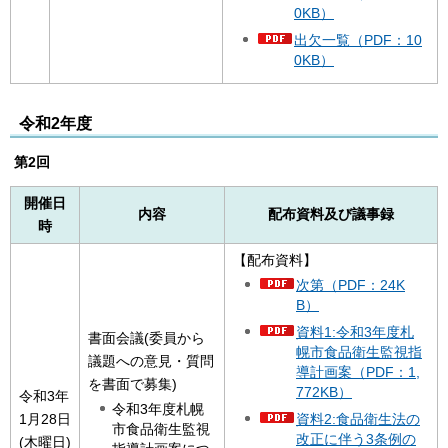
0KB）
出欠一覧（PDF：10
0KB）
令和2年度
第2回
開催日
内容
配布資料及び議事録
時
【配布資料】
次第（PDF：24K
B）
資料1:令和3年度札
書面会議(委員から
幌市食品衛生監視指
議題への意見・質問
導計画案（PDF：1,
を書面で募集)
772KB）
令和3年
令和3年度札幌
1月28日
資料2:食品衛生法の
市食品衛生監視
改正に伴う3条例の
(木曜日)