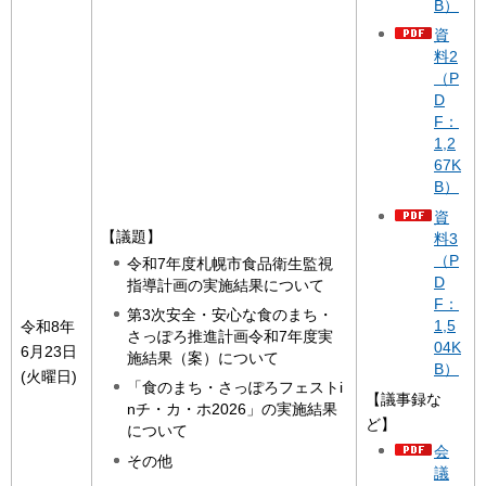
B）
資
料2
（P
D
F：
1,2
67K
B）
資
【議題】
料3
（P
令和7年度札幌市食品衛生監視
D
指導計画の実施結果について
F：
第3次安全・安心な食のまち・
1,5
令和8年
さっぽろ推進計画令和7年度実
04K
6月23日
施結果（案）について
B）
(火曜日)
「食のまち・さっぽろフェストi
【議事録な
nチ・カ・ホ2026」の実施結果
ど】
について
会
その他
議