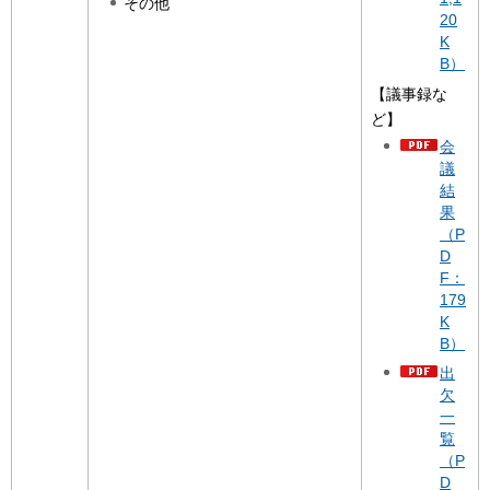
その他
20
K
B）
【議事録な
ど】
会
議
結
果
（P
D
F：
179
K
B）
出
欠
一
覧
（P
D