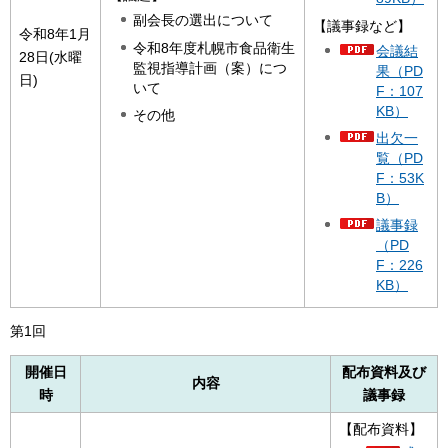
副会長の選出について
【議事録など】
令和8年1月
令和8年度札幌市食品衛生
会議結
28日(水曜
監視指導計画（案）につ
果（PD
日)
いて
F：107
KB）
その他
出欠一
覧（PD
F：53K
B）
議事録
（PD
F：226
KB）
第1回
開催日
配布資料及び
内容
時
議事録
【配布資料】