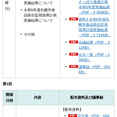
さっぽろ推進計画
曜
実施結果について
令和5年度実施結果
日)
令和5年度札幌市食
（PDF：4,358KB）
品衛生監視指導計画
資料3 令和5年度札
実施結果について
幌市食品衛生監視
指導計画実施結果
その他
（PDF：1,716KB）
会議結果（PDF：2
12KB）
出欠一覧（PDF：1
30KB）
議事録（PDF：581
KB）
第1回
開催
内容
配布資料及び議事録
日時
【配布資料】
式次第（PDF：66K