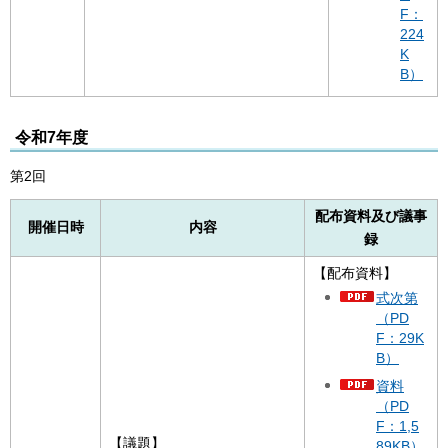
F：
224
K
B）
令和7年度
第2回
配布資料及び議事
開催日時
内容
録
【配布資料】
式次第
（PD
F：29K
B）
資料
（PD
F：1,5
【議題】
89KB）