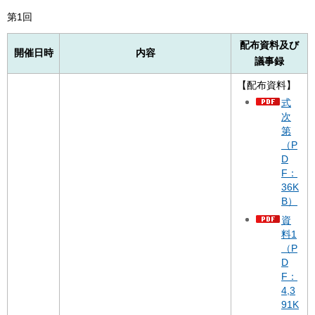
第1回
配布資料及び
開催日時
内容
議事録
【配布資料】
式
次
第
（P
D
F：
36K
B）
資
料1
（P
D
F：
4,3
91K