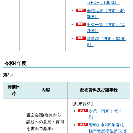
（PDF：185KB）
会議結果（PDF：40
6KB）
出欠一覧（PDF：14
7KB）
議事録（PDF：640K
B）
令和4年度
第2回
開催日
内容
配布資料及び議事録
時
【配布資料】
次第（PDF：45K
書面会議(委員から
B）
議題への意見・質問
資料1:令和5年度札
を書面で募集)
幌市食品衛生監視指