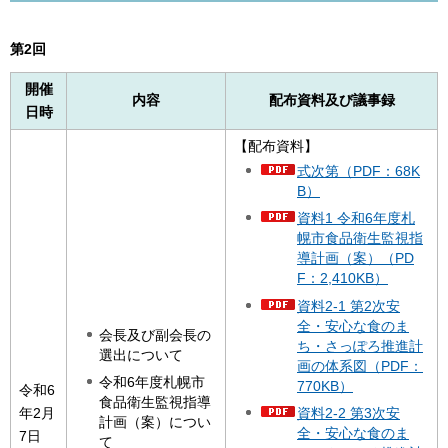
第2回
開催
内容
配布資料及び議事録
日時
【配布資料】
式次第（PDF：68K
B）
資料1 令和6年度札
幌市食品衛生監視指
導計画（案）（PD
F：2,410KB）
資料2-1 第2次安
全・安心な食のま
会長及び副会長の
ち・さっぽろ推進計
選出について
画の体系図（PDF：
令和6年度札幌市
770KB）
令和6
食品衛生監視指導
資料2-2 第3次安
年2月
計画（案）につい
全・安心な食のま
7日
て