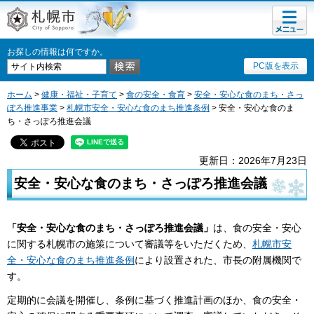
メニュ
札幌市
ー
お探しの情報は何ですか。
PC版を表示
ホーム
>
健康・福祉・子育て
>
食の安全・食育
>
安全・安心な食のまち・さっ
ぽろ推進事業
>
札幌市安全・安心な食のまち推進条例
> 安全・安心な食のま
ち・さっぽろ推進会議
更新日：2026年7月23日
安全・安心な食のまち・さっぽろ推進会議
「安全・安心な食のまち・さっぽろ推進会議」
は、食の安全・安心
に関する札幌市の施策について審議等をいただくため、
札幌市安
全・安心な食のまち推進条例
により設置された、市長の附属機関で
す。
定期的に会議を開催し、条例に基づく推進計画のほか、食の安全・