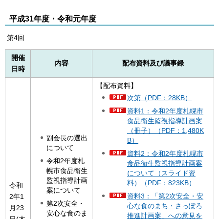
平成31年度・令和元年度
第4回
開催
内容
配布資料及び議事録
日時
【配布資料】
次第（PDF：28KB）
資料1：令和2年度札幌市
食品衛生監視指導計画案
（冊子）（PDF：1,480K
副会長の選出
B）
について
資料2：令和2年度札幌市
令和2年度札
食品衛生監視指導計画案
幌市食品衛生
について（スライド資
監視指導計画
料）（PDF：823KB）
令和
案について
資料3：「第2次安全・安
2年1
第2次安全・
心な食のまち・さっぽろ
月23
安心な食のま
推進計画案」への意見を
日(木