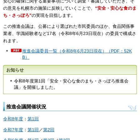
安心の確保に関する重要事項について調査・審議していただき、そ
の意見を札幌市の施策に反映していくことで、
“安全・安心な食のま
ち・さっぽろ
”
の実現を目指します。
この推進会議は、公募により選ばれた市民委員のほか、食品関係事
業者、学識経験者など17名（令和8年6月23日現在）の委員で構成さ
れます。
推進会議委員一覧（令和8年6月23日現在）（PDF：52K
B）
お知らせ
令和8年度第1回「安全・安心な食のまち・さっぽろ推進会
議」を開催しました。
推進会議開催状況
令和8年度
：
第1回
令和7年度
：
第1回
／
第2回