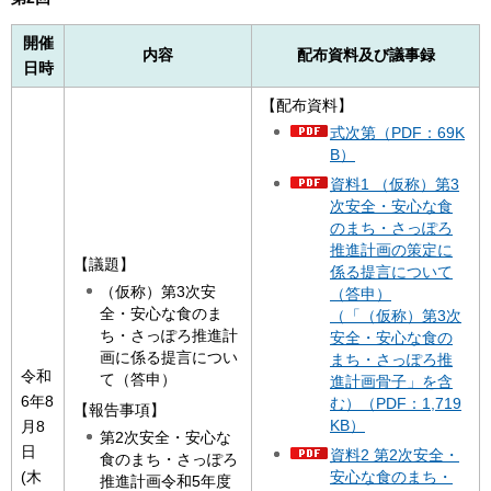
開催
内容
配布資料及び議事録
日時
【配布資料】
式次第（PDF：69K
B）
資料1 （仮称）第3
次安全・安心な食
のまち・さっぽろ
推進計画の策定に
【議題】
係る提言について
（仮称）第3次安
（答申）
全・安心な食のま
（「（仮称）第3次
ち・さっぽろ推進計
安全・安心な食の
画に係る提言につい
まち・さっぽろ推
令和
て（答申）
進計画骨子」を含
6年8
む）（PDF：1,719
【報告事項】
KB）
月8
第2次安全・安心な
日
資料2 第2次安全・
食のまち・さっぽろ
(木
安心な食のまち・
推進計画令和5年度