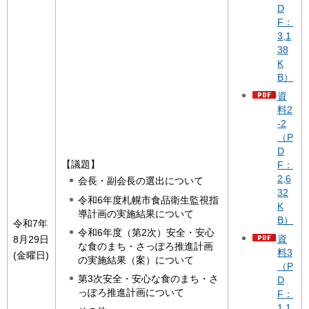
D
F：
3,1
38
K
B）
資
料2
-2
（P
D
【議題】
F：
2,6
会長・副会長の選出について
32
令和6年度札幌市食品衛生監視指
K
導計画の実施結果について
B）
令和7年
令和6年度（第2次）安全・安心
資
8月29日
な食のまち・さっぽろ推進計画
料3
(金曜日)
の実施結果（案）について
（P
第3次安全・安心な食のまち・さ
D
っぽろ推進計画について
F：
1,1