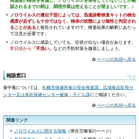
高感度の検便を実施し、ノロウイルスを保有していないことが確
認されるまでの間は、調理作業は控えることが望ましいです
。）
ノロウイルスの遺伝子型によっては、迅速診断検査キットの検出
感度が必ずしも十分ではなく、検体の状態により陰性と判定され
ることがある
と報告されていますので、検査結果の解釈にあたっ
て注意が必要です。
ノロウイルスに感染していても、症状が出ない場合があります。
常日頃から
「手洗い」
などの予防対策を徹底しましょう。
ページの先頭へ戻る
相談窓口
食中毒については、
札幌市保健所食の安全推進課、広域食品監視セ
ンター又は各区保健センター健康・子ども課
にご相談ください。
ページの先頭へ戻る
関連リンク
ノロウイルスに関する情報
（厚生労働省のページ）