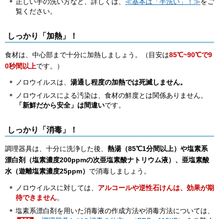
正しい手の洗い方など、詳しくは、
≪基本は「手洗い」！≫
をご
覧ください。
しっかり「加熱」！
食材は、中心部まで十分に加熱しましょう。（目安は
85℃~90℃で9
0秒間以上
です。）
ノロウイルスは、
湯通し程度の加熱では死滅しません。
ノロウイルスによる汚染は、食材の鮮度とは関係ありません。
「新鮮だから安全」は間違い
です。
しっかり「消毒」！
調理器具は、十分に洗浄した後、
熱湯（85℃1分間以上）や
塩素系
漂白剤（塩素濃度200ppmの次亜塩素酸ナトリウム液）、亜塩素酸
水（遊離塩素濃度25ppm）
で消毒しましょう。
ノロウイルスに対しては、
アルコールや逆性石けんは、効果が期
待できません
。
塩素系漂白剤を用いた消毒液の作成方法や消毒方法については、