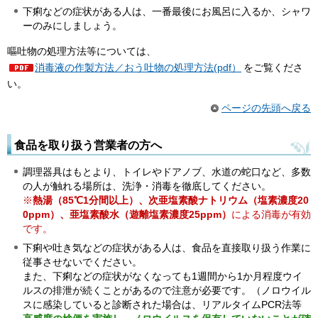
下痢などの症状がある人は、一番最後にお風呂に入るか、シャワ
ーのみにしましょう。
嘔吐物の処理方法等については、
消毒液の作製方法／おう吐物の処理方法(pdf）
をご覧くださ
い。
ページの先頭へ戻る
食品を取り扱う営業者の方へ
調理器具はもとより、トイレやドアノブ、水道の蛇口など、多数
の人が触れる場所は、洗浄・消毒を徹底してください。
※
熱湯（85℃1分間以上）、
次亜塩素酸ナトリウム（塩素濃度20
0ppm）、亜塩素酸水（遊離塩素濃度25ppm）
による消毒が有効
です。
下痢や吐き気などの症状がある人は、食品を直接取り扱う作業に
従事させないでください。
また、下痢などの症状がなくなっても1週間から1か月程度ウイ
ルスの排泄が続くことがあるので注意が必要です。（ノロウイル
スに感染していると診断された場合は、リアルタイムPCR法等