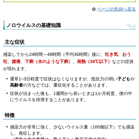
ページの先頭へ戻る
ノロウイルスの基礎知識
主な症状
感染してから24時間～48時間（平均36時間）後に、
吐き気
、
おう
吐
、
腹痛
、
下痢（水のような下痢）
、
発熱（38℃以下）
などの症状
が現れます。
通常1~3日程度で症状はなくなりますが、抵抗力の弱い
子ども
や
高齢者
の方などでは、重症化することがあります。
症状が治まった後も、1週間から長いときは1か月程度、便の中
にウイルスを排泄することがあります。
特徴
感染力が非常に強く、少ないウイルス量（100個以下）でも感染
し、発症します。