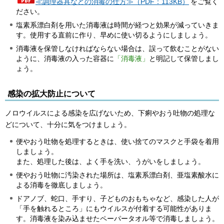
≪調理器具などの消毒の仕方≫（PDF：113KB）
をご覧く
ださい。
塩素系漂白剤を用いた消毒液は時間が経つと効果が減っていきま
す。使用する直前に作り、早めに使い切るようにしましょう。
消毒液を保管しなければならない場合は、誤って飲むことがない
ように、消毒液の入った容器に
「消毒液」
と明記して保管しまし
ょう。
感染の拡大防止について
ノロウイルスによる感染を広げないため、下痢やおう吐物の処理な
どについて、十分に気をつけましょう。
便やおう吐物を処理するときは、使い捨てのマスクと手袋を着用
しましょう。
また、処理した後は、よく手を洗い、うがいをしましょう。
便やおう吐物に汚染された場所は、塩素系漂白剤、亜塩素酸水に
よる消毒を徹底しましょう。
ドアノブ、蛇口、手すり、子どものおもちゃなど、感染した人が
「手を触れるところ」にもウイルスが付着する可能性がありま
す。消毒液を染み込ませたペーパータオル等で消毒しましょう。