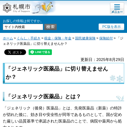
メニュ
札幌市
ー
お探しの情報は何ですか。
PC版を表示
ホーム
>
くらし・手続き
>
税金・保険・年金
>
国民健康保険
>
保険給付
> 「ジ
ェネリック医薬品」に切り替えませんか？
更新日：2025年8月29日
「ジェネリック医薬品」に切り替えません
か？
「ジェネリック医薬品」とは？
「ジェネリック（後発）医薬品」とは、先発医薬品（新薬）の特許
が切れた後に、効き目や安全性が同等であるものとして、国が定め
た厳しい品質基準で承認された医薬品のことで、病院や薬局から処