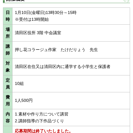
日
1月10日(金曜日)13時30分～15時
時
※受付は13時開始
場
清田区役所 3階 中会議室
所
講
押し花コラージュ作家 たけだりょう 先生
師
対
清田区在住又は清田区内に通学する小学生と保護者
象
定
10組
員
費
1人500円
用
内
1.素材や作り方について講習
容
2.講師指導の下作品づくり
応募期間は終了いたしました。