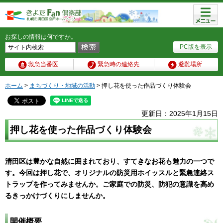
メニュ
ー
お探しの情報は何ですか。
PC版を表示
救急当番医
緊急時の連絡先
避難場所
ホーム
>
まちづくり・地域の活動
> 押し花を使った作品づくり体験会
更新日：2025年1月15日
押し花を使った作品づくり体験会
清田区は豊かな自然に囲まれており、すてきなお花も魅力の一つで
す。今回は押し花で、オリジナルの防災用ホイッスルと緊急連絡ス
トラップを作ってみませんか。ご家庭での防災、防犯の意識を高め
るきっかけづくりにしませんか。
開催概要