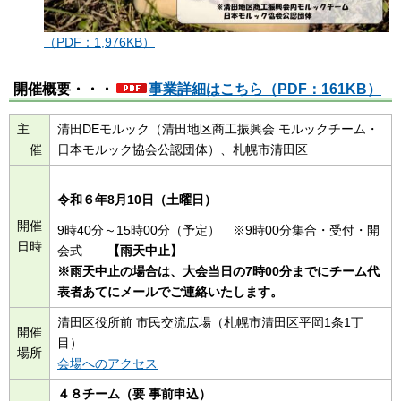
（PDF：1,976KB）
開催概要・・・
事業詳細はこちら（PDF：161KB）
主
清田DEモルック（清田地区商工振興会 モルックチーム・
催
日本モルック協会公認団体）、札幌市清田区
令和６年8月10日（土曜日）
開催
9時40分～15時00分（予定） ※9時00分集合・受付・開
日時
会式
【雨天中止】
※雨天中止の場合は、大会当日の7時00分までにチーム代
表者あてにメールでご連絡いたします。
清田区役所前 市民交流広場（札幌市清田区平岡1条1丁
開催
目）
場所
会場へのアクセス
４８チーム（要 事前申込）