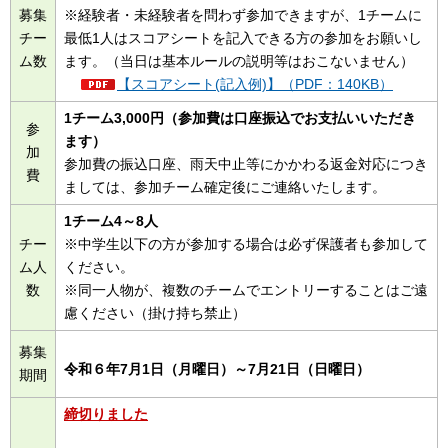
募集
※経験者・未経験者を問わず参加できますが、1チームに
チー
最低1人はスコアシートを記入できる方の参加をお願いし
ム数
ます。（当日は基本ルールの説明等はおこないません）
【スコアシート(記入例)】（PDF：140KB）
1チーム3,000円（参加費は口座振込でお支払いいただき
参
ます）
加
参加費の振込口座、雨天中止等にかかわる返金対応につき
費
ましては、参加チーム確定後にご連絡いたします。
1チーム4～8人
チー
※中学生以下の方が参加する場合は必ず保護者も参加して
ム人
ください。
数
※同一人物が、複数のチームでエントリーすることはご遠
慮ください（掛け持ち禁止）
募集
令和６年7月1日（月曜日）～7月21日（日曜日）
期間
締切りました