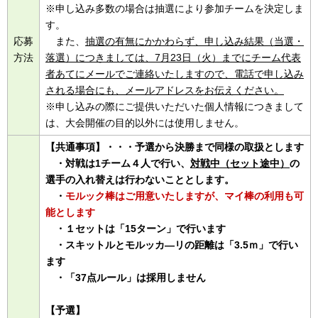
※申し込み多数の場合は抽選により参加チームを決定しま
す。
応募
また、
抽選の有無にかかわらず、申し込み結果（当選・
方法
落選）につきましては、7月23日（火）までにチーム代表
者あてにメールでご連絡いたしますので、電話で申し込み
される場合にも、メールアドレスをお伝えください。
※申し込みの際にご提供いただいた個人情報につきまして
は、大会開催の目的以外には使用しません。
【共通事項】・・・予選から決勝まで同様の取扱とします
・対戦は1チーム４人で行い、
対戦中（セット途中）
の
選手の入れ替えは行わないこととします。
・
モルック棒はご用意いたしますが、マイ棒の利用も可
能とします
・１セットは「15ターン」で行います
・スキットルとモルッカ―リの距離は「3.5ｍ」で行い
ます
・「37点ルール」は採用しません
【予選】