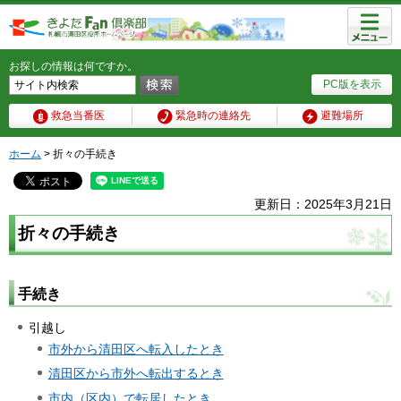
メニュ
ー
お探しの情報は何ですか。
PC版を表示
救急当番医
緊急時の連絡先
避難場所
ホーム
> 折々の手続き
更新日：2025年3月21日
折々の手続き
手続き
引越し
市外から清田区へ転入したとき
清田区から市外へ転出するとき
市内（区内）で転居したとき