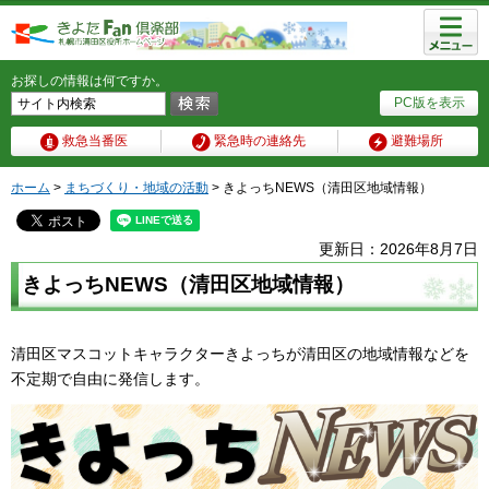
メニュ
ー
お探しの情報は何ですか。
PC版を表示
救急当番医
緊急時の連絡先
避難場所
ホーム
>
まちづくり・地域の活動
> きよっちNEWS（清田区地域情報）
更新日：2026年8月7日
きよっちNEWS（清田区地域情報）
清田区マスコットキャラクターきよっちが清田区の地域情報などを
不定期で自由に発信します。