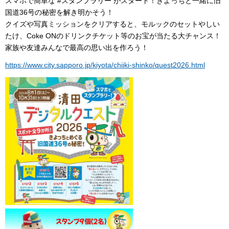
スマホで簡単な #スタンプラリー がスタート！きよっちと一緒に旧
国道36号の秘密を解き明かそう！
クイズや写真ミッションをクリアすると、モルックのセットやしい
たけ、Coke ONのドリンクチケット等のお宝が当たる大チャンス！
家族や友達みんなで最高の思い出を作ろう！
https://www.city.sapporo.jp/kiyota/chiiki-shinko/quest2026.html