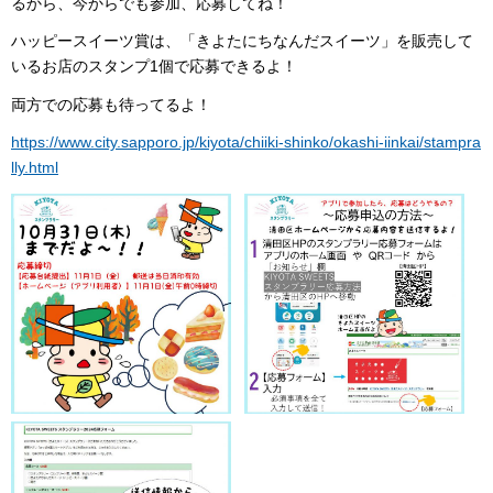
るから、今からでも参加、応募してね！
ハッピースイーツ賞は、「きよたにちなんだスイーツ」を販売して
いるお店のスタンプ1個で応募できるよ！
両方での応募も待ってるよ！
https://www.city.sapporo.jp/kiyota/chiiki-shinko/okashi-iinkai/stampra
lly.html