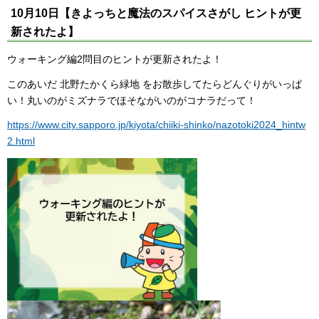
10月10日【きよっちと魔法のスパイスさがし ヒントが更
新されたよ】
ウォーキング編2問目のヒントが更新されたよ！
このあいだ 北野たかくら緑地 をお散歩してたらどんぐりがいっぱ
い！丸いのがミズナラでほそながいのがコナラだって！
https://www.city.sapporo.jp/kiyota/chiiki-shinko/nazotoki2024_hintw
2.html