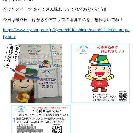
きよたスイーツ をたくさん味わってくれてありがとう!!
今日は最終日！はがきやアプリでの応募申込を、忘れないでね！
https://www.city.sapporo.jp/kiyota/chiiki-shinko/okashi-iinkai/stampra
lly.html