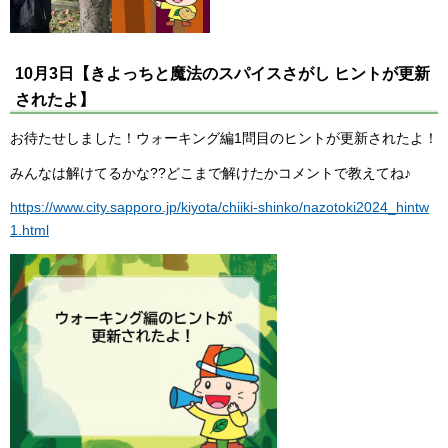
10月3日【きよっちと魔法のスパイスさがし ヒントが更新
されたよ】
お待たせしました！ウォーキング編1問目のヒントが更新されたよ！
みんなは解けてるかな??どこまで解けたかコメントで教えてね♪
https://www.city.sapporo.jp/kiyota/chiiki-shinko/nazotoki2024_hintw
1.html