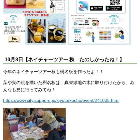
10月8日【ネイチャーツアー 秋 たのしかったね！】
今年のネイチャーツアー秋も樹名板を作ったよ！！
葉や実の絵を描いた樹名板は、真栄緑地の木に取り付けたから、み
んなも見に行ってみてね！
https://www.city.sapporo.jp/kiyota/kocho/event/241005.html