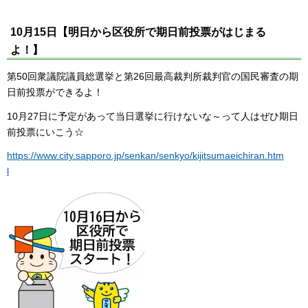
10月15日【明日から区役所で期日前投票がはじまる
よ！】
第50回衆議院議員総選挙と第26回最高裁判所裁判官の国民審査の期
日前投票ができるよ！
10月27日に予定があって当日選挙に行けないな～って人はぜひ期日
前投票にいこう☆
https://www.city.sapporo.jp/senkan/senkyo/kijitsumaeichiran.htm
l