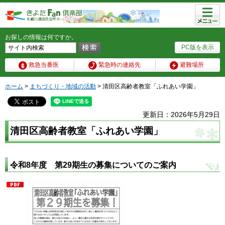
メニュ
ー
お探しの情報は何ですか。
PC版を表示
救急当番医
緊急時の連絡先
避難場所
ホーム
>
まちづくり・地域の活動
> 清田区高齢者教室「ふれあい学園」
更新日：2026年5月29日
清田区高齢者教室「ふれあい学園」
令和8年度 第29期生の募集についてのご案内