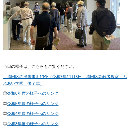
当日の様子は、こちらもご覧ください。
・清田区の出来事を紹介（令和7年11月5日 清田区高齢者教室「ふ
れあい学園」修了式）
◎
令和6年度の様子へのリンク
◎
令和5年度の様子へのリンク
◎
令和4年度の様子へのリンク
◎
令和3年度の様子へのリンク