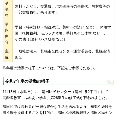
受
無料（ただし、交通費、バス研修時の昼食代、教材費等の
講
一部実費負担があります）
料
講
学習（特殊詐欺・相続対策、美術への誘い など）、体験学
座
習（模擬裁判、モルック体験、手打ちそば体験 など）、
内
その他（日帰りバス研修 など）
容
主
一般社団法人 札幌市区民センター運営委員会、札幌市清
催
田区
昨年度の活動の様子については、下記をご参照ください。
令和7年度の活動の様子
11月5日（水曜日）に、清田区民センター（清田1条2丁目）にて、
高齢者教室「ふれあい学園」第28期生の修了式が行われました。
清田区では高齢者が一層心豊かな生活を送れるよう、知識や経験を
培う場を提供することを目的に、清田区地域振興課と清田区民セン