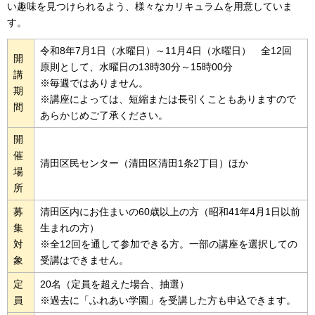
い趣味を見つけられるよう、様々なカリキュラムを用意していま
す。
令和8年7月1日（水曜日）～11月4日（水曜日） 全12回
開
原則として、水曜日の13時30分～15時00分
講
※毎週ではありません。
期
※講座によっては、短縮または長引くこともありますので
間
あらかじめご了承ください。
開
催
清田区民センター（清田区清田1条2丁目）ほか
場
所
募
清田区内にお住まいの60歳以上の方（昭和41年4月1日以前
集
生まれの方）
対
※全12回を通して参加できる方。一部の講座を選択しての
象
受講はできません。
定
20名（定員を超えた場合、抽選）
員
※過去に「ふれあい学園」を受講した方も申込できます。