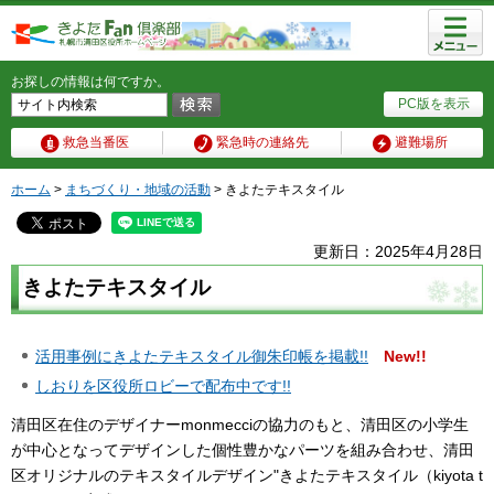
メニュ
ー
お探しの情報は何ですか。
PC版を表示
救急当番医
緊急時の連絡先
避難場所
ホーム
>
まちづくり・地域の活動
> きよたテキスタイル
更新日：2025年4月28日
きよたテキスタイル
活用事例にきよたテキスタイル御朱印帳を掲載!!
New!!
しおりを区役所ロビーで配布中です!!
清田区在住のデザイナーmonmecciの協力のもと、清田区の小学生
が中心となってデザインした個性豊かなパーツを組み合わせ、清田
区オリジナルのテキスタイルデザイン"きよたテキスタイル（kiyota t