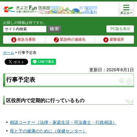
メニュ
ー
お探しの情報は何ですか。
PC版を表示
救急当番医
緊急時の連絡先
避難場所
ホーム
> 行事予定表
更新日：2026年8月1日
行事予定表
区役所内で定期的に行っているもの
相談コーナー（法律・家庭生活・司法書士・行政相談）
母と子の健康のために（保健センター）