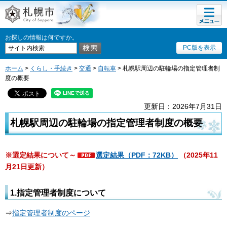
メニュ
札幌市
ー
お探しの情報は何ですか。
PC版を表示
ホーム
>
くらし・手続き
>
交通
>
自転車
> 札幌駅周辺の駐輪場の指定管理者制
度の概要
更新日：2026年7月31日
札幌駅周辺の駐輪場の指定管理者制度の概要
※選定結果について～
選定結果（PDF：72KB）
（2025年11
月21日更新）
1.指定管理者制度について
⇒
指定管理者制度のページ