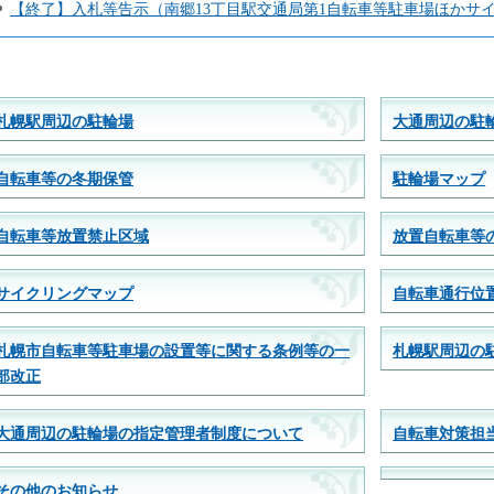
【終了】入札等告示（南郷13丁目駅交通局第1自転車等駐車場ほかサイ
札幌駅周辺の駐輪場
大通周辺の駐
自転車等の冬期保管
駐輪場マップ
自転車等放置禁止区域
放置自転車等
サイクリングマップ
自転車通行位
札幌市自転車等駐車場の設置等に関する条例等の一
札幌駅周辺の
部改正
大通周辺の駐輪場の指定管理者制度について
自転車対策担
その他のお知らせ