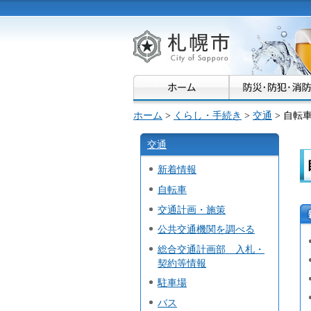
札幌市
ホーム
>
くらし・手続き
>
交通
> 自転
交通
新着情報
自転車
交通計画・施策
公共交通機関を調べる
総合交通計画部 入札・
契約等情報
駐車場
バス