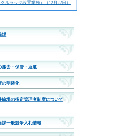
クルラック設置業務）（12月22日）
輪場
の撤去・保管・返還
置の明確化
駐輪場の指定管理者制度について
当課一般競争入札情報