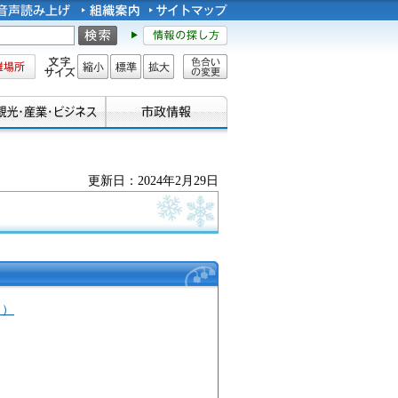
所
文字サイズ
縮小
標準
拡大
色合い
の変更
更新日：2024年2月29日
日）