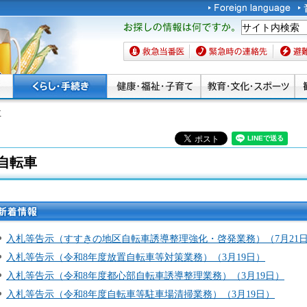
お探しの情報は何です
か。
救急当番医
緊急時の連絡先
避難場
車
自転車
新着情
報
入札等告示（すすきの地区自転車誘導整理強化・啓発業務）（7月21
入札等告示（令和8年度放置自転車等対策業務）（3月19日）
入札等告示（令和8年度都心部自転車誘導整理業務）（3月19日）
入札等告示（令和8年度自転車等駐車場清掃業務）（3月19日）