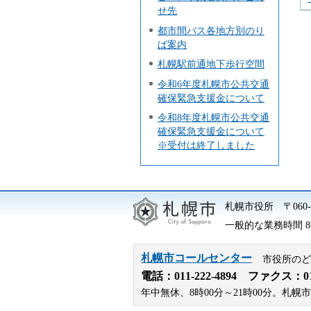
せ先
都市間バス各地方別のり
ば案内
札幌駅前通地下歩行空間
令和6年度札幌市公共交通
確保緊急支援金について
令和8年度札幌市公共交通
確保緊急支援金について
※受付は終了しました
札幌市役所
〒06
一般的な業務時間 8時
札幌市コールセンター
市役所のど
電話：
011-222-4894
ファクス：011-
年中無休、8時00分～21時00分。