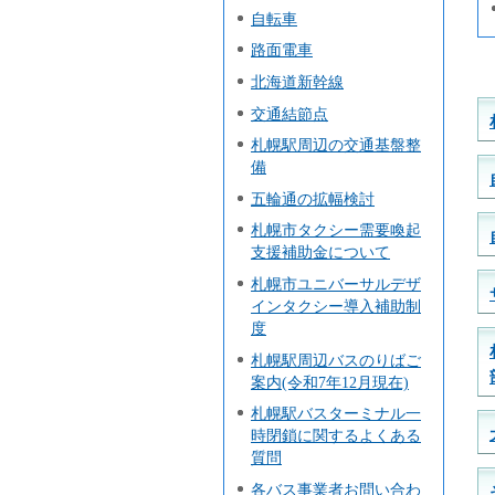
自転車
路面電車
北海道新幹線
交通結節点
札幌駅周辺の交通基盤整
備
五輪通の拡幅検討
札幌市タクシー需要喚起
支援補助金について
札幌市ユニバーサルデザ
インタクシー導入補助制
度
札幌駅周辺バスのりばご
案内(令和7年12月現在)
札幌駅バスターミナル一
時閉鎖に関するよくある
質問
各バス事業者お問い合わ