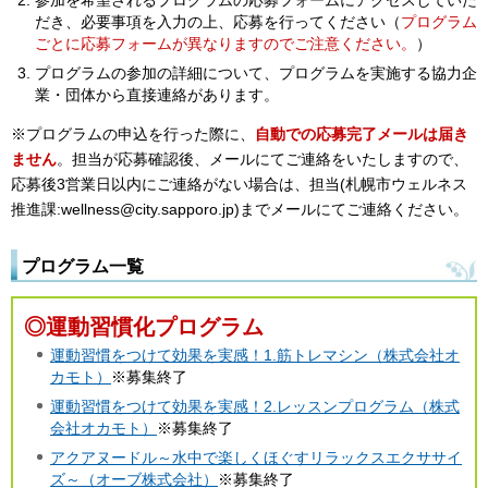
参加を希望されるプログラムの応募フォームにアクセスしていた
だき、必要事項を入力の上、応募を行ってください（
プログラム
ごとに応募フォームが異なりますのでご注意ください。
）
プログラムの参加の詳細について、プログラムを実施する協力企
業・団体から直接連絡があります。
※プログラムの申込を行った際に、
自動での応募完了メールは届き
ません
。担当が応募確認後、メールにてご連絡をいたしますので、
応募後3営業日以内にご連絡がない場合は、担当(札幌市ウェルネス
推進課:wellness@city.sapporo.jp)までメールにてご連絡ください。
プログラム一覧
◎運動習慣化プログラム
運動習慣をつけて効果を実感！1.筋トレマシン（株式会社オ
カモト）
※募集終了
運動習慣をつけて効果を実感！2.レッスンプログラム（株式
会社オカモト）
※募集終了
アクアヌードル～水中で楽しくほぐすリラックスエクササイ
ズ～（オーブ株式会社）
※募集終了