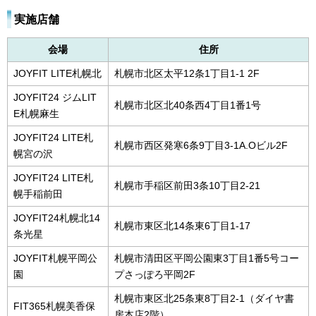
実施店舗
会場
住所
JOYFIT LITE札幌北
札幌市北区太平12条1丁目1-1 2F
JOYFIT24 ジムLIT
札幌市北区北40条西4丁目1番1号
E札幌麻生
JOYFIT24 LITE札
札幌市西区発寒6条9丁目3-1A.Oビル2F
幌宮の沢
JOYFIT24 LITE札
札幌市手稲区前田3条10丁目2-21
幌手稲前田
JOYFIT24札幌北14
札幌市東区北14条東6丁目1-17
条光星
JOYFIT札幌平岡公
札幌市清田区平岡公園東3丁目1番5号コー
園
プさっぽろ平岡2F
札幌市東区北25条東8丁目2-1（ダイヤ書
FIT365札幌美香保
房本店2階）