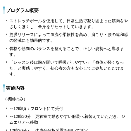
プログラム概要
ストレッチポールを使用して、日常生活で凝り固まった筋肉をや
さしくほぐし、全身をリセットしていきます。
筋膜リリースによって血流や柔軟性を高め、肩こり・腰の違和感
の軽減にも効果的です。
骨格や筋肉のバランスを整えることで、正しい姿勢へと導きま
す。
「レッスン後は胸が開いて呼吸がしやすい」「身体が軽くなっ
た」と実感しやすく、初心者の方も安心してご参加いただけま
す。
実施内容
（初回のみ）
～12時頃：フロントにて受付
～12時30分：更衣室で動きやすい服装へ着替えていただき、ジ
ムエリアへ移動
12時30分～：体成分分析装置を用いて測定