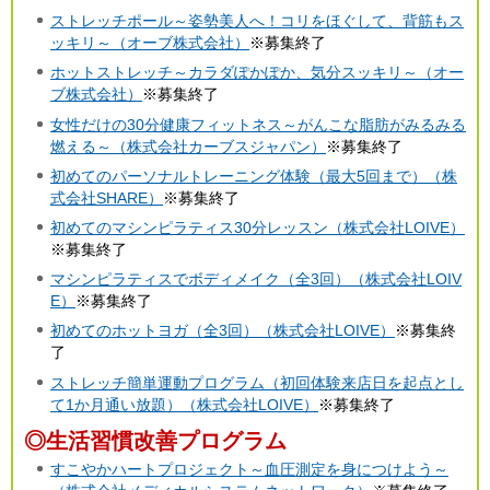
ストレッチポール～姿勢美人へ！コリをほぐして、背筋もス
ッキリ～（オーブ株式会社）
※募集終了
ホットストレッチ～カラダぽかぽか、気分スッキリ～（オー
ブ株式会社）
※募集終了
女性だけの30分健康フィットネス～がんこな脂肪がみるみる
燃える～（株式会社カーブスジャパン）
※募集終了
初めてのパーソナルトレーニング体験（最大5回まで）（株
式会社SHARE）
※募集終了
初めてのマシンピラティス30分レッスン（株式会社LOIVE）
※募集終了
マシンピラティスでボディメイク（全3回）（株式会社LOIV
E）
※募集終了
初めてのホットヨガ（全3回）（株式会社LOIVE）
※募集終
了
ストレッチ簡単運動プログラム（初回体験来店日を起点とし
て1か月通い放題）（株式会社LOIVE）
※募集終了
◎生活習慣改善プログラム
すこやかハートプロジェクト～血圧測定を身につけよう～