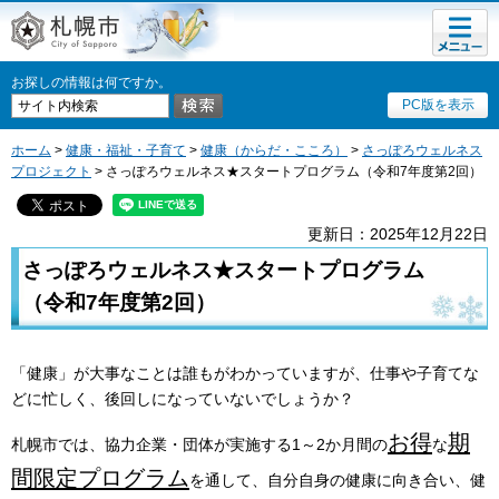
メニュ
札幌市
ー
お探しの情報は何ですか。
PC版を表示
ホーム
>
健康・福祉・子育て
>
健康（からだ・こころ）
>
さっぽろウェルネス
プロジェクト
> さっぽろウェルネス★スタートプログラム（令和7年度第2回）
更新日：2025年12月22日
さっぽろウェルネス★スタートプログラム
（令和7年度第2回）
「健康」が大事なことは誰もがわかっていますが、仕事や子育てな
どに忙しく、後回しになっていないでしょうか？
お得
期
札幌市では、協力企業・団体が実施する1～2か月間の
な
間限定プログラム
を通して、自分自身の健康に向き合い、健