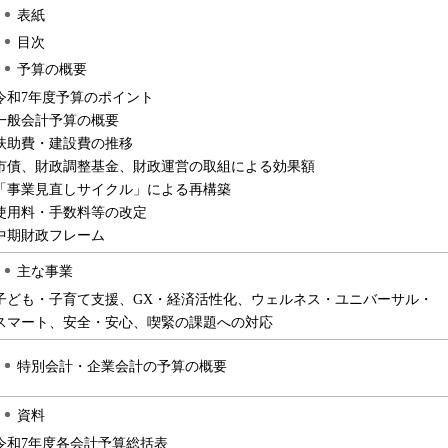
表紙
目次
予算の概要
令和7年度予算のポイント
一般会計予算の概要
扶助費・建設費の推移
市債、財政調整基金、財政運営の取組による効果額
「事業見直しサイクル」による再構築
使用料・手数料等の改定
中期財政フレーム
主な事業
子ども・子育て支援、GX・経済活性化、ウェルネス・ユニバーサル・
スマート、安全・安心、喫緊の課題への対応
特別会計・企業会計の予算の概要
資料
令和7年度各会計予算総括表