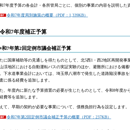
和7年度予算の各会計・各所管局ごとに、個別の事業の内容を説明した
令和7年度局別施策の概要（PDF：1,339KB）
令和7年度補正予算
令和7年第2回定例市議会補正予算
たに国庫補助等の見通しを得たものとして、北5西1・西2地区再開発事
山渓地区における自動運転バスの実証実験のほか、避難所における備蓄
。下水道事業会計においては、埼玉県八潮市で発生した道路陥没事故を
査に係る経費を追加します。
た、年度内に新たな予算措置の必要が生じたものとして、令和8年度か
経費等を追加します。
えて、早期の契約が必要な事業について、債務負担行為を設定します。
令和7年第2回定例市議会補正予算の概要（PDF：237KB）