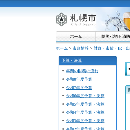
札幌市
ホーム
>
市政情報
>
財政・市債・IR・
予算・決算
年間の財務の流れ
令和8年度予算
令和7年度予算
令和6年度予算・決算
令和5年度予算・決算
令和4年度予算・決算
令和3年度予算・決算
令和2年度予算・決算