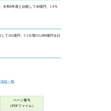
和6年度と比較して40億円、1.0％
62億円、5.5％増の3,089億円を計
定項目一覧
ページ番号
（PDFファイル）