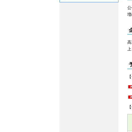
公
増
高
上
【
【