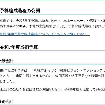
予算編成過程の公開
幌市では、令和7度度予算の編成にあたり、本ホームページや広報さっ
局予算要求の概要、予算の査定結果といった、予算の編成過程における
令和7年度予算の編成過程についてはこちらをご覧ください。
令和7年度当初予算
一般会計
和7年度当初予算は、「札幌市まちづくり戦略ビジョン・アクションプラ
とともに、市民生活を支えるために、物価高騰や人手不足など喫緊の課
しました。
般会計の当初予算案は1兆2,666億円となり、令和6年度と比較して249億
特別会計