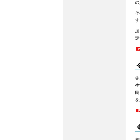
の
そ
す
加
定
先
生
民
を
衆