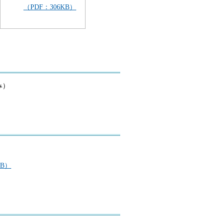
（PDF：306KB）
み）
B）