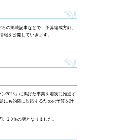
ぽろの掲載記事などで、予算編成方針、
情報を公開していきます。
ン2023」に掲げた事業を着実に推進す
題にも的確に対応するための予算を計
円、2.0％の増となりました。