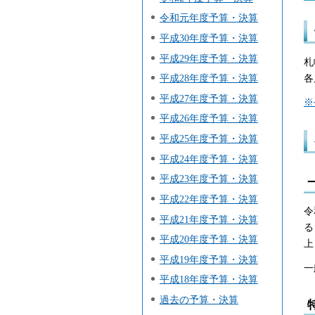
令和元年度予算・決算
平成30年度予算・決算
平成29年度予算・決算
札
各
平成28年度予算・決算
平成27年度予算・決算
※
平成26年度予算・決算
平成25年度予算・決算
平成24年度予算・決算
平成23年度予算・決算
平成22年度予算・決算
令
平成21年度予算・決算
る
平成20年度予算・決算
上
平成19年度予算・決算
一
平成18年度予算・決算
過去の予算・決算