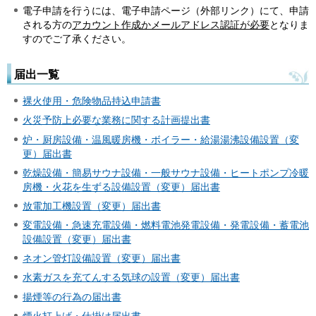
電子申請を行うには、電子申請ページ（外部リンク）にて、申請
される方の
アカウント作成
か
メールアドレス認証が必要
となりま
すのでご了承ください。
届出一覧
裸火使用・危険物品持込申請書
火災予防上必要な業務に関する計画提出書
炉・厨房設備・温風暖房機・ボイラー・給湯湯沸設備設置（変
更）届出書
乾燥設備・簡易サウナ設備・一般サウナ設備・ヒートポンプ冷暖
房機・火花を生ずる設備設置（変更）届出書
放電加工機設置（変更）届出書
変電設備・急速充電設備・燃料電池発電設備・発電設備・蓄電池
設備設置（変更）届出書
ネオン管灯設備設置（変更）届出書
水素ガスを充てんする気球の設置（変更）届出書
揚煙等の行為の届出書
煙火打上げ・仕掛け届出書